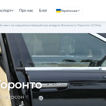
нспорт
Про нас
Блог
Українська
 ним і не керується Авіаційною владою Великого Торонто (GTAA),
Торонто
то Пірсон