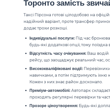
Торонто замість звичай
Таксі Пірсона готові цілодобово на офіці
надійний варіант, проте трансфер приноси
додає трохи розкоші.
Індивідуальні послуги:
Під час бронюва
будь-які додаткові опції, тому поїздк
Відсутність часу очікування:
Ваш водій 
рейсу, що заощаджує реальний час, ос
Висококваліфіковані водії:
Перевізники 
навичками, а потім підтримують їхню 
Кожен з них знає район досконало.
Преміум-автомобілі:
Автопарк складаєть
проходять регулярні перевірки та част
Прозоре ціноутворення:
Будь-які доплат