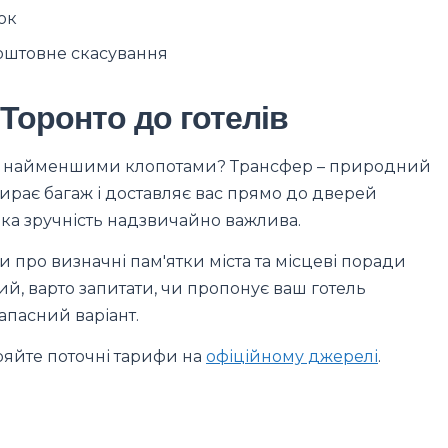
ок
коштовне скасування
Торонто до готелів
то з найменшими клопотами? Трансфер – природний
абирає багаж і доставляє вас прямо до дверей
ака зручність надзвичайно важлива.
и про визначні пам'ятки міста та місцеві поради
й, варто запитати, чи пропонує ваш готель
апасний варіант.
ряйте поточні тарифи на
офіційному джерелі
.