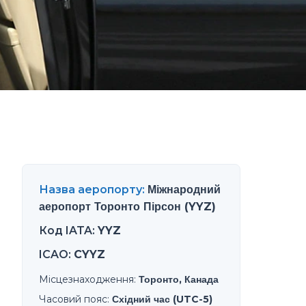
Назва аеропорту
:
Міжнародний
аеропорт Торонто Пірсон (YYZ)
Код IATA
:
YYZ
ICAO
:
CYYZ
Місцезнаходження
:
Торонто, Канада
Часовий пояс
:
Східний час (UTC-5)