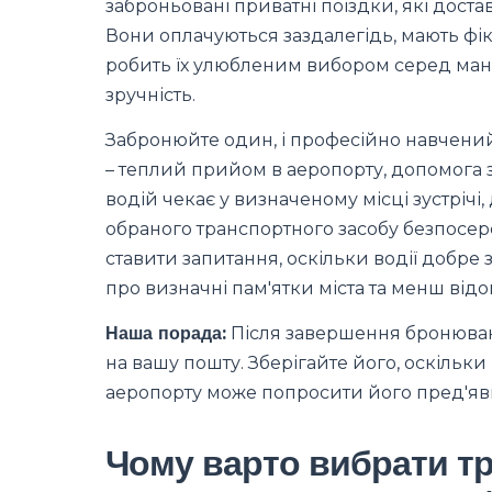
заброньовані приватні поїздки, які доста
Вони оплачуються заздалегідь, мають фік
робить їх улюбленим вибором серед мандр
зручність.
Забронюйте один, і професійно навчений
– теплий прийом в аеропорту, допомога з
водій чекає у визначеному місці зустріч
обраного транспортного засобу безпосере
ставити запитання, оскільки водії добре 
про визначні пам'ятки міста та менш відо
Наша порада:
Після завершення бронюва
на вашу пошту. Зберігайте його, оскільки
аеропорту може попросити його пред'яв
Чому варто вибрати т