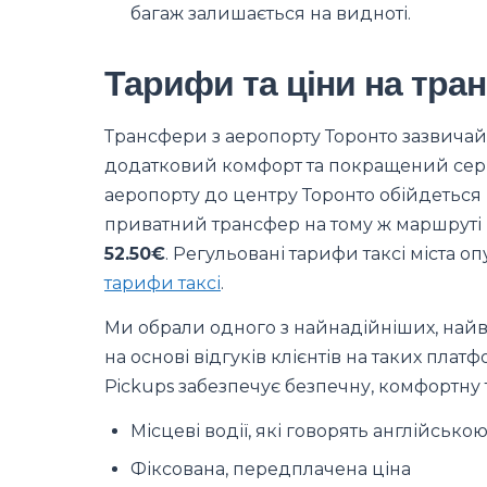
багаж залишається на видноті.
Тарифи та ціни на тра
Трансфери з аеропорту Торонто зазвичай 
додатковий комфорт та покращений серві
аеропорту до центру Торонто обійдетьс
приватний трансфер на тому ж маршруті
52.50€
. Регульовані тарифи таксі міста оп
тарифи таксі
.
Ми обрали одного з найнадійніших, найв
на основі відгуків клієнтів на таких платф
Pickups забезпечує безпечну, комфортну т
Місцеві водії, які говорять англійсько
Фіксована, передплачена ціна