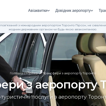
Авіаквитки
Довідник аеропорту
Тра
 пов'язаний з міжнародним аеропортом Торонто Пірсон, не схвалений
жодним державним органом чи будь-якою авіакомпанією.
Головна сторінка
»
Трансфери з аеропорту Торонто
ери з аеропорту 
туристичні послуги з аеропорту Торон