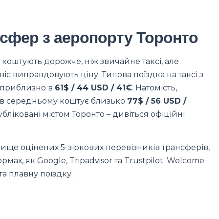
нсфер з аеропорту Торонто
коштують дорожче, ніж звичайне таксі, але
с виправдовують ціну. Типова поїздка на таксі з
я приблизно в
61$ / 44 USD / 41€
. Натомість,
 в середньому коштує близько
77$ / 56 USD /
убліковані містом Торонто – дивіться офіційні
ище оцінених 5-зіркових перевізників трансферів,
ормах, як Google, Tripadvisor та Trustpilot. Welcome
а плавну поїздку.
ю