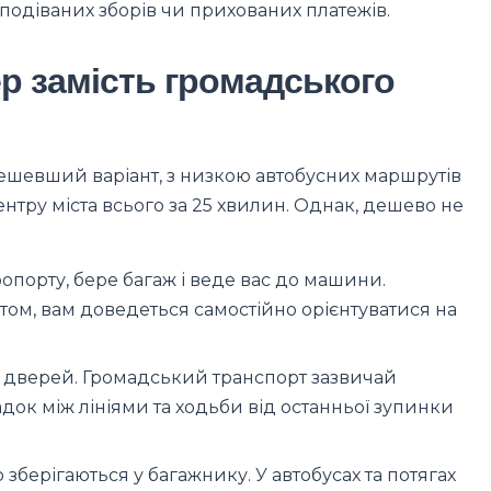
подіваних зборів чи прихованих платежів.
р замість громадського
ешевший варіант, з низкою автобусних маршрутів
ентру міста всього за 25 хвилин. Однак, дешево не
ропорту, бере багаж і веде вас до машини.
м, вам доведеться самостійно орієнтуватися на
 дверей. Громадський транспорт зазвичай
ок між лініями та ходьби від останньої зупинки
 зберігаються у багажнику. У автобусах та потягах