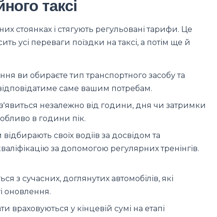
ного таксі
йних стоянках і стягують регульовані тарифи. Це
ть усі переваги поїздки на таксі, а потім ще й
ння ви обираєте тип транспортного засобу та
а відповідатиме саме вашим потребам.
з'явиться незалежно від години, дня чи затримки
обливо в години пік.
відбирають своїх водіїв за досвідом та
кваліфікацію за допомогою регулярних тренінгів.
ся з сучасних, доглянутих автомобілів, які
і оновлення.
и враховуються у кінцевій сумі на етапі