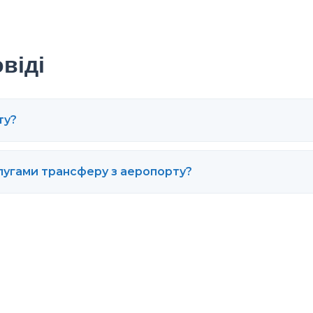
віді
ту?
лугами трансферу з аеропорту?