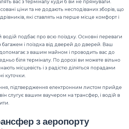
влять вас з терміналу куди б ви не прямували.
совані ціни та не додають несподіваних зборів, що
івників, які ставлять на перше місце комфорт і
 водій подбає про всю поїздку. Основні переваги
 багажем і поїздка від дверей до дверей. Ваш
і, допомагає з вашим майном і проводить вас до
дньо біля терміналу. По дорозі ви можете вільно
знають місцевість і з радістю діляться порадами
мі куточки.
ння, підтвердження електронним листом прийде
 він слугує вашим ваучером на трансфер, і водій в
ити.
рансфер з аеропорту