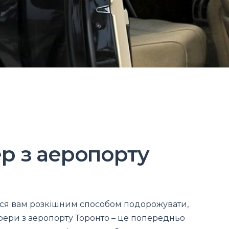
р з аеропорту
ться вам розкішним способом подорожувати,
фери з аеропорту Торонто – це попередньо