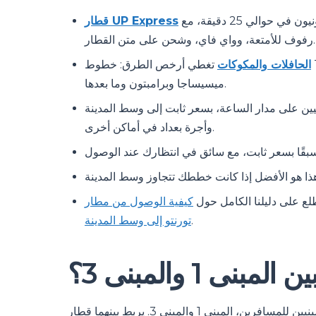
يعمل كل 15 دقيقة من محطة المبنى رقم 1 مباشرة إلى محطة يونيون في حوالي 25 دقيقة، مع
قطار UP Express
رفوف للأمتعة، وواي فاي، وشحن على متن القطار.
الحافلات والمكوكات
تغطي أرخص الطرق: خطوط TTC 52 و 900، GO Transit، بالإضافة إلى خطوط إقليمية إلى
ميسيساجا وبرامبتون وما بعدها.
ين على مدار الساعة، بسعر ثابت إلى وسط المدينة
وأجرة بعداد في أماكن أخرى.
ع على دليلنا الكامل حول
كيفية الوصول من مطار
.
تورنتو إلى وسط المدينة
بنى 1 والمبنى 3؟
يضم مطار تورنتو بيرسون مبنيين للمسافرين، المبنى 1 والمبنى 3. يربط بينهما قطار "Terminal Link" المجاني، وهو عبارة