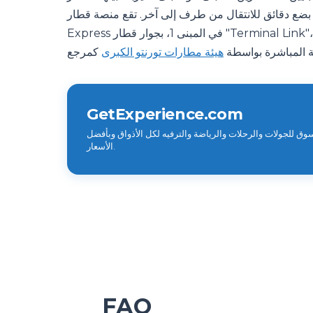
ة في اليوم وتستغرق بضع دقائق للانتقال من طرف إلى آخر. تقع منصة قطار UP
Express في المبنى 1، بجوار قطار "Terminal Link"، لذا يستقل ركاب المبنى 3 القطار أولاً. يتم نشر المسارات الرسمية
ة المباشرة بواسطة
هيئة مطارات تورنتو الكبرى
GetExperience.com
وق للجولات والرحلات والرياضة والترفيه لكل الأذواق وبأفضل
الأسعار.
FAQ