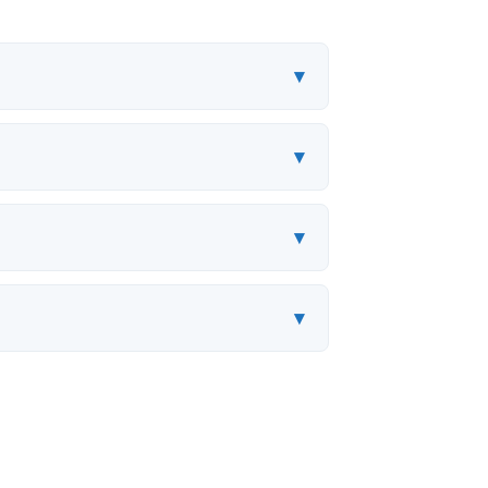
▾
▾
▾
▾