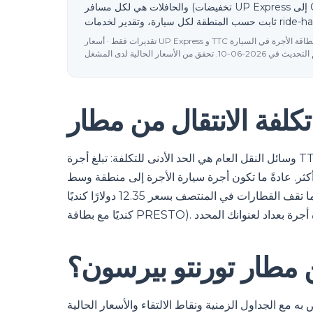
والحافلات هي لكل مسافر (تخفيضات UP Express إلى C$9.25 مع PRESTO أو الدفع ببطاقة contactless)؛ الأجرة هي معدل
تقديرات فقط · أسعار UP Express و TTC رسمية؛ تقديرات سيارات الأجرة تتبع نظام الأجرة الثابتة لمنطقة المطار (تقريبية؛ بطاقة الأجرة في السيارة
وسائل النقل العام هي الحد الأدنى للتكلفة: تبلغ أجرة TTC الواحدة حوالي 3.30 دولار كندي مع بطاقة PRESTO لتغطية
كثر. عادةً ما تكون أجرة سيارة الأجرة إلى منطقة وسط
المدينة بسعر ثابت يقارب 61 دولارًا كنديًا، بينما تقف القطارات في المنتصف بسعر 12.35 دولارًا كنديًا (حوالي 9.25 دولارًا
 مطار تورنتو بيرسون؟