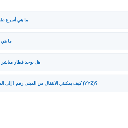
ما هي أسرع طري
ما هي 
هل يوجد قطار مباشر م
كيف يمكنني الانتقال من المبنى رقم 1 إلى المبنى رقم 3 في مطار تورنتو بيرسون الدولي (YYZ)؟