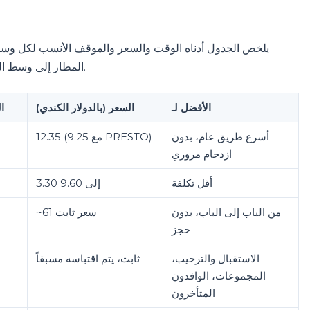
المطار إلى وسط المدينة وتتغير مع الازدحام والوقود وموقع إنزالك بالضبط.
الأفضل لـ
السعر (بالدولار الكندي)
ا
أسرع طريق عام، بدون
12.35 (9.25 مع PRESTO)
ازدحام مروري
أقل تكلفة
3.30 إلى 9.60
من الباب إلى الباب، بدون
~61 سعر ثابت
حجز
الاستقبال والترحيب،
ثابت، يتم اقتباسه مسبقاً
المجموعات، الوافدون
المتأخرون