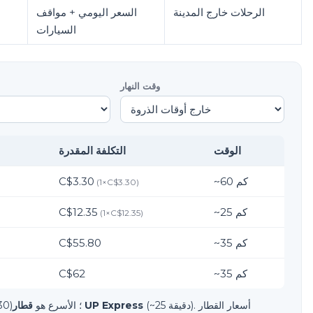
الرحلات خارج المدينة
السعر اليومي + مواقف
السيارات
وقت النهار
الوقت
التكلفة المقدرة
كم
60
~
C$3.30
(
1
×
C$3.30
)
كم
25
~
C$12.35
(
1
×
C$12.35
)
كم
35
~
C$55.80
كم
35
~
C$62
(~25 دقيقة). أسعار القطار
قطار UP Express
(C$3.30)؛ الأسرع هو