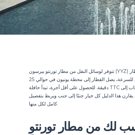
تتوفر لوسائل النقل من مطار تورنتو بيرسون (YYZ) خمسة خيارات: قطار UP Express، حافلات TTC مع المترو، سيارات
الأجرة بالمطار، النقل الخاص المحجوز مسبقًا، وسيارات الإيجار. للسرعة، يصل القطار إلى محطة يونيون في حوالي 25
دقيقة. للحصول على أقل أجرة، تبدأ حافلة TTC مع المترو بحوالي 3.30 دولار كندي. للحصول على خدمة من الباب إلى
يقارن هذا الدليل كل خيار جنبًا إلى جنب ويربط بتفصيل
كامل لكل منها.
سب لك من مطار تورنتو