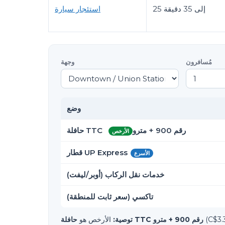
25 إلى 35 دقيقة
استئجار سيارة
مُسافرون
وجهة
وضع
حافلة TTC رقم 900 + مترو
الأرخص
قطار UP Express
الأسرع
خدمات نقل الركاب (أوبر/ليفت)
تاكسي (سعر ثابت للمنطقة)
حافلة TTC رقم 900 + مترو
توصية:
الأرخص هو