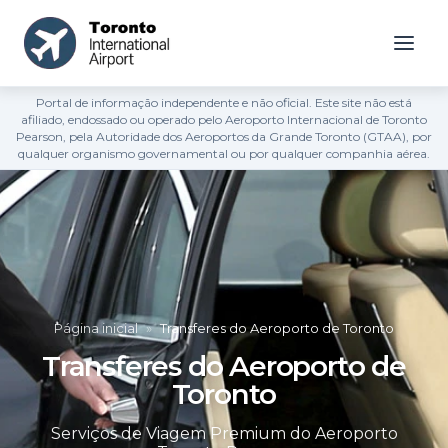
Portal de informação independente e não oficial. Este site não está
afiliado, endossado ou operado pelo Aeroporto Internacional de Toronto
Pearson, pela Autoridade dos Aeroportos da Grande Toronto (GTAA), por
qualquer organismo governamental ou por qualquer companhia aérea.
Página inicial
»
Transferes do Aeroporto de Toronto
Transferes do Aeroporto de
Toronto
Serviços de Viagem Premium do Aeroporto