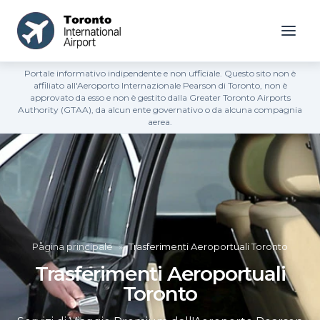
Portale informativo indipendente e non ufficiale. Questo sito non è
affiliato all'Aeroporto Internazionale Pearson di Toronto, non è
approvato da esso e non è gestito dalla Greater Toronto Airports
Authority (GTAA), da alcun ente governativo o da alcuna compagnia
aerea.
Pagina principale
»
Trasferimenti Aeroportuali Toronto
Trasferimenti Aeroportuali
Toronto