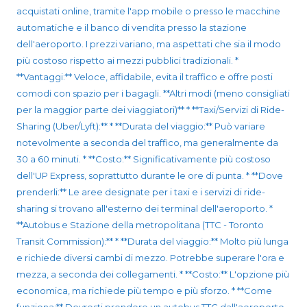
acquistati online, tramite l'app mobile o presso le macchine
automatiche e il banco di vendita presso la stazione
dell'aeroporto. I prezzi variano, ma aspettati che sia il modo
più costoso rispetto ai mezzi pubblici tradizionali. *
**Vantaggi:** Veloce, affidabile, evita il traffico e offre posti
comodi con spazio per i bagagli. **Altri modi (meno consigliati
per la maggior parte dei viaggiatori)** * **Taxi/Servizi di Ride-
Sharing (Uber/Lyft):** * **Durata del viaggio:** Può variare
notevolmente a seconda del traffico, ma generalmente da
30 a 60 minuti. * **Costo:** Significativamente più costoso
dell'UP Express, soprattutto durante le ore di punta. * **Dove
prenderli:** Le aree designate per i taxi e i servizi di ride-
sharing si trovano all'esterno dei terminal dell'aeroporto. *
**Autobus e Stazione della metropolitana (TTC - Toronto
Transit Commission):** * **Durata del viaggio:** Molto più lunga
e richiede diversi cambi di mezzo. Potrebbe superare l'ora e
mezza, a seconda dei collegamenti. * **Costo:** L'opzione più
economica, ma richiede più tempo e più sforzo. * **Come