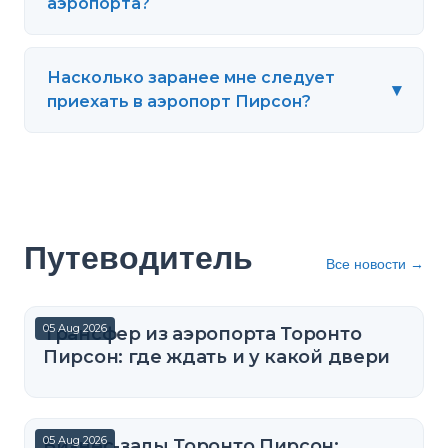
аэропорта?
Насколько заранее мне следует
▾
приехать в аэропорт Пирсон?
Путеводитель
Все новости
→
05 Aug 2026
Трансфер из аэропорта Торонто
Пирсон: где ждать и у какой двери
05 Aug 2026
Бизнес-залы Торонто Пирсон: