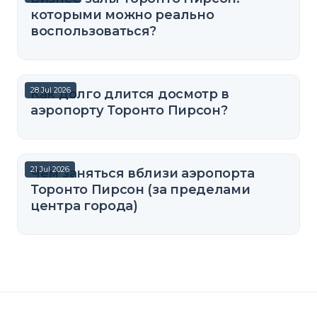
которыми можно реально
воспользоваться?
28 Jul 2026
Как долго длится досмотр в
аэропорту Торонто Пирсон?
21 Jul 2026
Чем заняться вблизи аэропорта
Торонто Пирсон (за пределами
центра города)