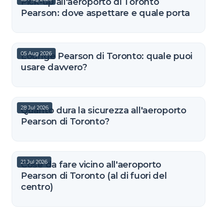
Pick-up all'aeroporto di Toronto
Pearson: dove aspettare e quale porta
05 Aug 2026
Lounge Pearson di Toronto: quale puoi
usare davvero?
28 Jul 2026
Quanto dura la sicurezza all'aeroporto
Pearson di Toronto?
21 Jul 2026
Cose da fare vicino all'aeroporto
Pearson di Toronto (al di fuori del
centro)