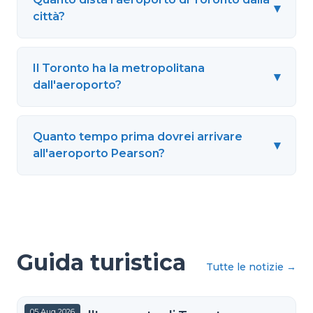
▾
città?
Il Toronto ha la metropolitana
▾
dall'aeroporto?
Quanto tempo prima dovrei arrivare
▾
all'aeroporto Pearson?
Guida turistica
Tutte le notizie
→
05 Aug 2026