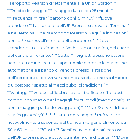
l'aeroporto Pearson direttamente alla Union Station. *
**Durata del viaggio:** Il viaggio dura circa 25 minuti. *
**Frequenza:** I treni partono ogni 15 minuti. * **Dove
prenderlo:** La stazione dell'UP Express si trova nel Terminal 1
e nel Terminal 3 dell'aeroporto Pearson. Segui le indicazioni
per l'UP Express all'interno dell'aeroporto. * **Dove
scendere:** La stazione di arrivo è la Union Station, nel cuore
del centro di Toronto. * **Costo:** I biglietti possono essere
acquistati online, tramite l'app mobile o presso le macchine
automatiche e il banco di vendita presso la stazione
dell'aeroporto. I prezzi variano, ma aspettati che sia il modo
più costoso rispetto ai mezzi pubblici tradizionali. *
**Vantaggi:** Veloce, affidabile, evita il traffico e offre posti
comodi con spazio per i bagagli. **Altri modi (meno consigliati
per la maggior parte dei viaggiatori)** * **Taxi/Servizi di Ride-
Sharing (Uber/Lyft):** * **Durata del viaggio:** Può variare
notevolmente a seconda del traffico, ma generalmente da
30 a 60 minuti. * **Costo:** Significativamente più costoso
dell'UP Express, soprattutto durante le ore di punta. * **Dove