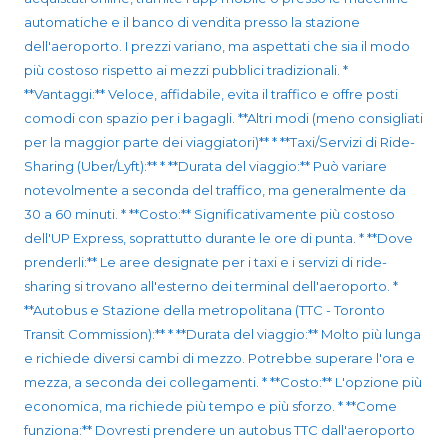
automatiche e il banco di vendita presso la stazione
dell'aeroporto. I prezzi variano, ma aspettati che sia il modo
più costoso rispetto ai mezzi pubblici tradizionali. *
**Vantaggi:** Veloce, affidabile, evita il traffico e offre posti
comodi con spazio per i bagagli. **Altri modi (meno consigliati
per la maggior parte dei viaggiatori)** * **Taxi/Servizi di Ride-
Sharing (Uber/Lyft):** * **Durata del viaggio:** Può variare
notevolmente a seconda del traffico, ma generalmente da
30 a 60 minuti. * **Costo:** Significativamente più costoso
dell'UP Express, soprattutto durante le ore di punta. * **Dove
prenderli:** Le aree designate per i taxi e i servizi di ride-
sharing si trovano all'esterno dei terminal dell'aeroporto. *
**Autobus e Stazione della metropolitana (TTC - Toronto
Transit Commission):** * **Durata del viaggio:** Molto più lunga
e richiede diversi cambi di mezzo. Potrebbe superare l'ora e
mezza, a seconda dei collegamenti. * **Costo:** L'opzione più
economica, ma richiede più tempo e più sforzo. * **Come
funziona:** Dovresti prendere un autobus TTC dall'aeroporto