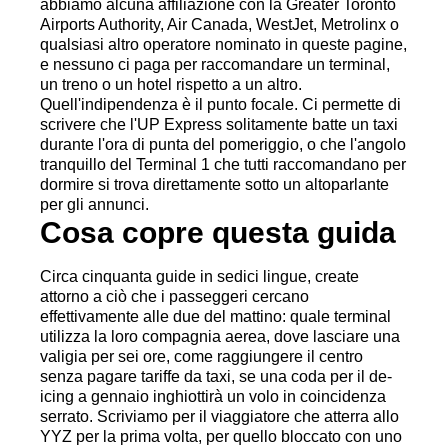
abbiamo alcuna affiliazione con la Greater Toronto
Airports Authority, Air Canada, WestJet, Metrolinx o
qualsiasi altro operatore nominato in queste pagine,
e nessuno ci paga per raccomandare un terminal,
un treno o un hotel rispetto a un altro.
Quell'indipendenza è il punto focale. Ci permette di
scrivere che l'UP Express solitamente batte un taxi
durante l'ora di punta del pomeriggio, o che l'angolo
tranquillo del Terminal 1 che tutti raccomandano per
dormire si trova direttamente sotto un altoparlante
per gli annunci.
Cosa copre questa guida
Circa cinquanta guide in sedici lingue, create
attorno a ciò che i passeggeri cercano
effettivamente alle due del mattino: quale terminal
utilizza la loro compagnia aerea, dove lasciare una
valigia per sei ore, come raggiungere il centro
senza pagare tariffe da taxi, se una coda per il de-
icing a gennaio inghiottirà un volo in coincidenza
serrato. Scriviamo per il viaggiatore che atterra allo
YYZ per la prima volta, per quello bloccato con uno