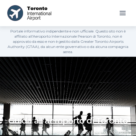
Portale informativo indipendente e non ufficiale. Questo sito non è
affiliato all'Aeroporto Internazionale Pearson di Toronto, non è
approvato da esso e non è gestito dalla Greater Toronto Airports
Authority (GTAA), da alcun ente governativo o da alcuna compagnia
aerea.
Pagina principale
»
Guida all'aeroporto di Toronto
Guida all'aeroporto di Toronto
Informazioni utili e consigli sull'aeroporto Pearson