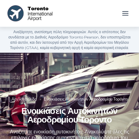
Ανεξάρτητη, ανεπίσημη πύλη πληροφοριών. Αυτός ο ιστότοπος δεν
συνδέεται με το Διεθνές Αεροδρόμιο Toronto Pearson, δεν υποστηρίζεται
από αυτόν, και δεν λειτουργεί από την Αρχή Αεροδρομίων του Μεγάλου
Τορόντο (GTAA), καμία κυβερνητική αρχή ή καμία αεροπορική εταιρεία.
Αρχική σελίδα
»
Ενοικιάσεις Αυτοκινήτων Αεροδρομίου Τορόντο
Ενοικιάσεις Αυτοκινήτων
Αεροδρομίου Τορόντο
Αναζητάτε ενοικίαση αυτοκινήτου; Ανακαλύψτε όλες τις
επιλογές ενοικίασης αυτοκινήτου στο αεροδρόμιο του