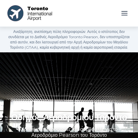
Ανεξάρτητη, ανεπίσημη πύλη πληροφοριών. Αυτός ο ιστότοπος δεν
συνδέεται με το Διεθνές Αεροδρόμιο Toronto Pearson, δεν υποστηρίζεται
από αυτόν, και δεν λειτουργεί από την Αρχή Αεροδρομίων του Μεγάλου
Τορόντο (GTAA), καμία κυβερνητική αρχή ή καμία αεροπορική εταιρεία.
Αρχική σελίδα
»
Οδηγός Αεροδρομίου Τορόντο
Οδηγός Αεροδρομίου Τορόντο
Χρήσιμες πληροφορίες και συμβουλές για το
Αεροδρόμιο Pearson του Τορόντο