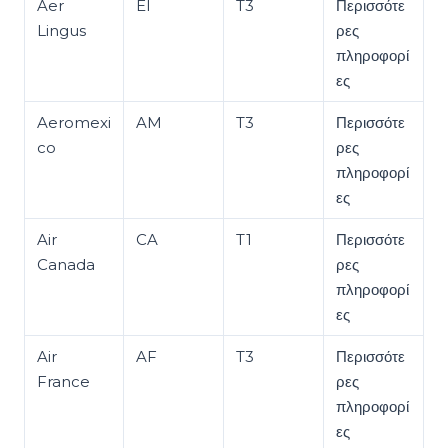
Aer
EI
T3
Περισσότε
Lingus
ρες
πληροφορί
ες
Aeromexi
AM
T3
Περισσότε
co
ρες
πληροφορί
ες
Air
CA
T1
Περισσότε
Canada
ρες
πληροφορί
ες
Air
AF
T3
Περισσότε
France
ρες
πληροφορί
ες