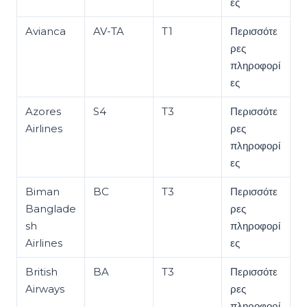
ες
Avianca
AV-TA
T1
Περισσότε
ρες
πληροφορί
ες
Azores
S4
T3
Περισσότε
Airlines
ρες
πληροφορί
ες
Biman
BC
T3
Περισσότε
Banglade
ρες
sh
πληροφορί
Airlines
ες
British
BA
T3
Περισσότε
Airways
ρες
πληροφορί