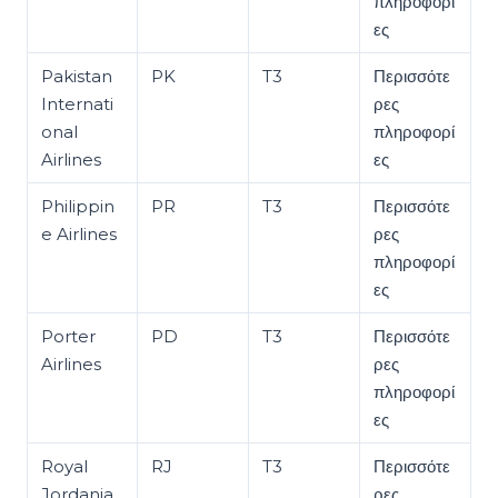
πληροφορί
ες
Pakistan
PK
T3
Περισσότε
Internati
ρες
onal
πληροφορί
Airlines
ες
Philippin
PR
T3
Περισσότε
e Airlines
ρες
πληροφορί
ες
Porter
PD
T3
Περισσότε
Airlines
ρες
πληροφορί
ες
Royal
RJ
T3
Περισσότε
Jordania
ρες