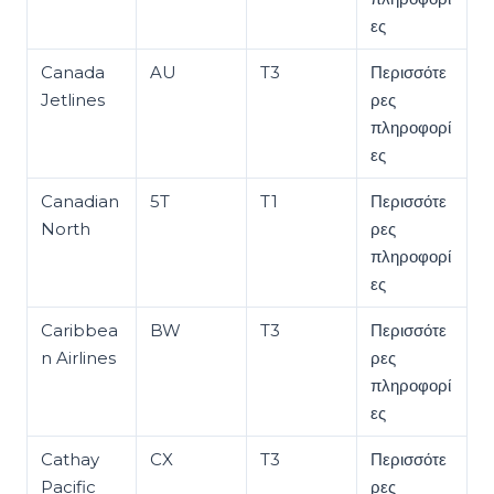
ες
Canada
AU
T3
Περισσότε
Jetlines
ρες
πληροφορί
ες
Canadian
5T
T1
Περισσότε
North
ρες
πληροφορί
ες
Caribbea
BW
T3
Περισσότε
n Airlines
ρες
πληροφορί
ες
Cathay
CX
T3
Περισσότε
Pacific
ρες