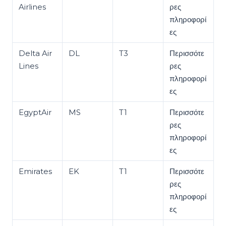
Airlines
ρες
πληροφορί
ες
Delta Air
DL
T3
Περισσότε
Lines
ρες
πληροφορί
ες
EgyptAir
MS
T1
Περισσότε
ρες
πληροφορί
ες
Emirates
EK
T1
Περισσότε
ρες
πληροφορί
ες