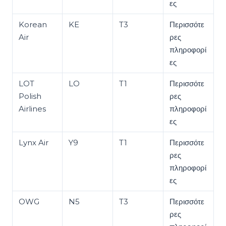
ες
Korean
KE
T3
Περισσότε
Air
ρες
πληροφορί
ες
LOT
LO
T1
Περισσότε
Polish
ρες
Airlines
πληροφορί
ες
Lynx Air
Y9
T1
Περισσότε
ρες
πληροφορί
ες
OWG
N5
T3
Περισσότε
ρες