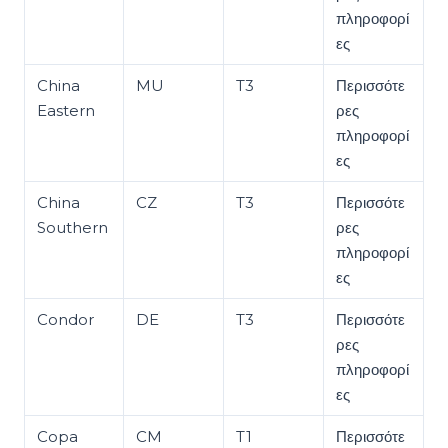
πληροφορί
ες
China
MU
T3
Περισσότε
Eastern
ρες
πληροφορί
ες
China
CZ
T3
Περισσότε
Southern
ρες
πληροφορί
ες
Condor
DE
T3
Περισσότε
ρες
πληροφορί
ες
Copa
CM
T1
Περισσότε