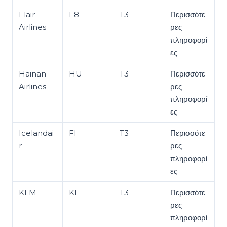
Flair
F8
T3
Περισσότε
Airlines
ρες
πληροφορί
ες
Hainan
HU
T3
Περισσότε
Airlines
ρες
πληροφορί
ες
Icelandai
FI
T3
Περισσότε
r
ρες
πληροφορί
ες
KLM
KL
T3
Περισσότε
ρες
πληροφορί