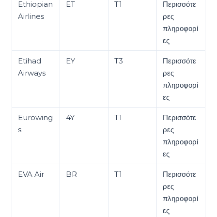
Ethiopian
ET
T1
Περισσότε
Airlines
ρες
πληροφορί
ες
Etihad
EY
T3
Περισσότε
Airways
ρες
πληροφορί
ες
Eurowing
4Y
T1
Περισσότε
s
ρες
πληροφορί
ες
EVA Air
BR
T1
Περισσότε
ρες
πληροφορί
ες