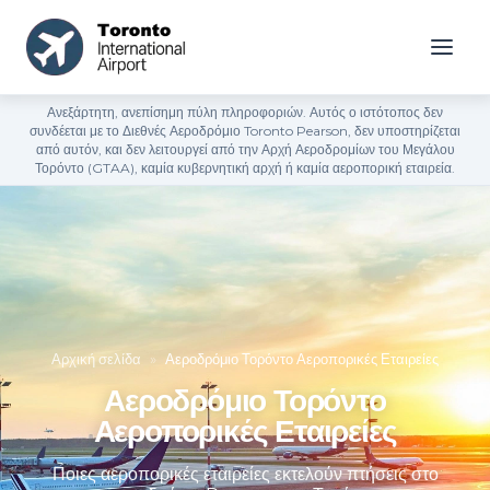
Ανεξάρτητη, ανεπίσημη πύλη πληροφοριών. Αυτός ο ιστότοπος δεν
συνδέεται με το Διεθνές Αεροδρόμιο Toronto Pearson, δεν υποστηρίζεται
από αυτόν, και δεν λειτουργεί από την Αρχή Αεροδρομίων του Μεγάλου
Τορόντο (GTAA), καμία κυβερνητική αρχή ή καμία αεροπορική εταιρεία.
Αρχική σελίδα
»
Αεροδρόμιο Τορόντο Αεροπορικές Εταιρείες
Αεροδρόμιο Τορόντο
Αεροπορικές Εταιρείες
Ποιες αεροπορικές εταιρείες εκτελούν πτήσεις στο