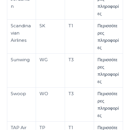
n
πληροφορί
ες
Scandina
SK
T1
Περισσότε
vian
ρες
Airlines
πληροφορί
ες
Sunwing
WG
T3
Περισσότε
ρες
πληροφορί
ες
Swoop
WO
T3
Περισσότε
ρες
πληροφορί
ες
TAP Air
TP
T1
Περισσότε