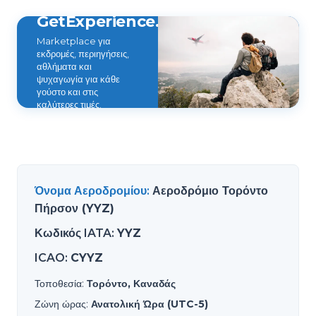
GetExperience.com
Marketplace για
εκδρομές, περιηγήσεις,
αθλήματα και
ψυχαγωγία για κάθε
γούστο και στις
καλύτερες τιμές.
Όνομα Αεροδρομίου
:
Αεροδρόμιο Τορόντο
Πήρσον (YYZ)
Κωδικός IATA
:
YYZ
ICAO
:
CYYZ
Τοποθεσία
:
Τορόντο, Καναδάς
Ζώνη ώρας
:
Ανατολική Ώρα (UTC-5)