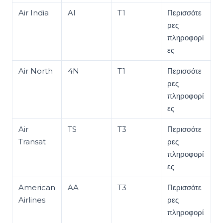
Air India
AI
T1
Περισσότε
ρες
πληροφορί
ες
Air North
4N
T1
Περισσότε
ρες
πληροφορί
ες
Air
TS
T3
Περισσότε
Transat
ρες
πληροφορί
ες
American
AA
T3
Περισσότε
Airlines
ρες
πληροφορί