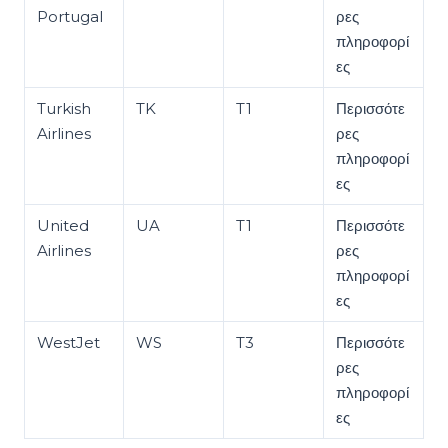
Portugal
ρες
πληροφορί
ες
Turkish
TK
T1
Περισσότε
Airlines
ρες
πληροφορί
ες
United
UA
T1
Περισσότε
Airlines
ρες
πληροφορί
ες
WestJet
WS
T3
Περισσότε
ρες
πληροφορί
ες