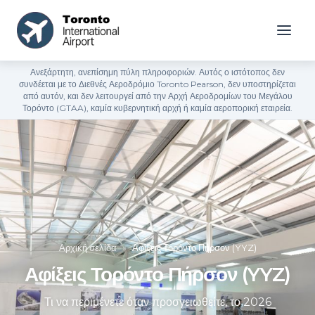
Ανεξάρτητη, ανεπίσημη πύλη πληροφοριών. Αυτός ο ιστότοπος δεν
συνδέεται με το Διεθνές Αεροδρόμιο Toronto Pearson, δεν υποστηρίζεται
από αυτόν, και δεν λειτουργεί από την Αρχή Αεροδρομίων του Μεγάλου
Τορόντο (GTAA), καμία κυβερνητική αρχή ή καμία αεροπορική εταιρεία.
Αρχική σελίδα
»
Αφίξεις Τορόντο Πήρσον (YYZ)
Αφίξεις Τορόντο Πήρσον (YYZ)
Τι να περιμένετε όταν προσγειωθείτε, το 2026