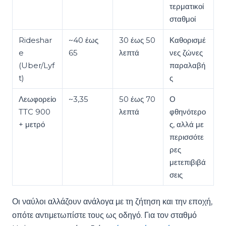
τερματικοί
σταθμοί
Rideshar
~40 έως
30 έως 50
Καθορισμέ
e
65
λεπτά
νες ζώνες
(Uber/Lyf
παραλαβή
t)
ς
Λεωφορείο
~3,35
50 έως 70
Ο
TTC 900
λεπτά
φθηνότερο
+ μετρό
ς, αλλά με
περισσότε
ρες
μετεπιβιβά
σεις
Οι ναύλοι αλλάζουν ανάλογα με τη ζήτηση και την εποχή,
οπότε αντιμετωπίστε τους ως οδηγό. Για τον σταθμό