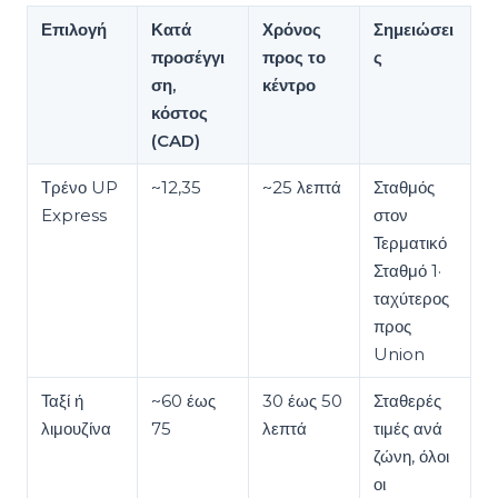
Επιλογή
Κατά
Χρόνος
Σημειώσει
προσέγγι
προς το
ς
ση,
κέντρο
κόστος
(CAD)
Τρένο UP
~12,35
~25 λεπτά
Σταθμός
Express
στον
Τερματικό
Σταθμό 1·
ταχύτερος
προς
Union
Ταξί ή
~60 έως
30 έως 50
Σταθερές
λιμουζίνα
75
λεπτά
τιμές ανά
ζώνη, όλοι
οι