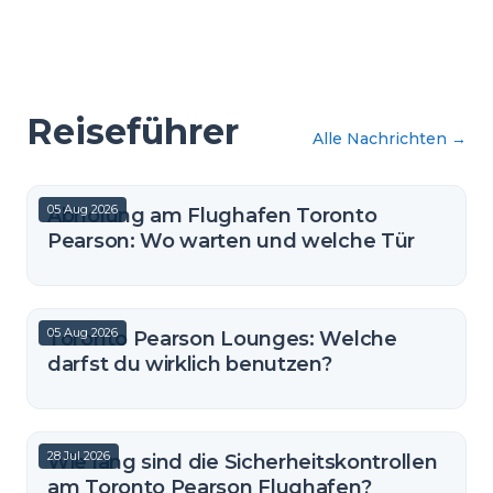
Reiseführer
Alle Nachrichten
→
05 Aug 2026
Abholung am Flughafen Toronto
Pearson: Wo warten und welche Tür
05 Aug 2026
Toronto Pearson Lounges: Welche
darfst du wirklich benutzen?
28 Jul 2026
Wie lang sind die Sicherheitskontrollen
am Toronto Pearson Flughafen?