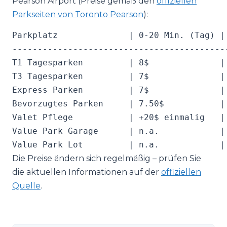
Pearson Airport (Preise gemäß den
offiziellen
Parkseiten von Toronto Pearson
):
Parkplatz              | 0-20 Min. (Tag) |
------------------------------------------
T1 Tagesparken         | 8$              |
T3 Tagesparken         | 7$              |
Express Parken         | 7$              |
Bevorzugtes Parken     | 7.50$           |
Valet Pflege           | +20$ einmalig   |
Value Park Garage      | n.a.            |
Die Preise ändern sich regelmäßig – prüfen Sie
die aktuellen Informationen auf der
offiziellen
Quelle
.