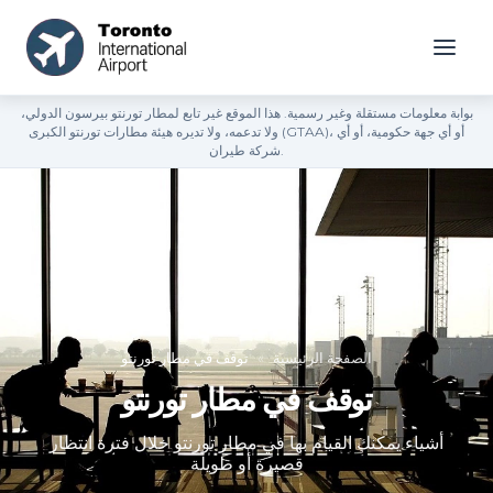
بوابة معلومات مستقلة وغير رسمية. هذا الموقع غير تابع لمطار تورنتو بيرسون الدولي،
ولا تدعمه، ولا تديره هيئة مطارات تورنتو الكبرى (GTAA)، أو أي جهة حكومية، أو أي
شركة طيران.
الصفحة الرئيسية
»
توقف في مطار تورنتو
توقف في مطار تورنتو
أشياء يمكنك القيام بها في مطار تورنتو خلال فترة انتظار
قصيرة أو طويلة