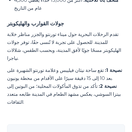
متحف باتا للأحذية:
أكثر من 13,000 حذاء يغطي 4,500
عام من التاريخ
جولات القوارب والهليكوبتر
تقدم الرحلات البحرية حول ميناء تورنتو والجزر مناظر خلابة
للمدينة. للحصول على تجربة لا تُنسى حقًا، توفر جولات
الهليكوبتر مسحًا جويًا لأفق المدينة، وبحسب الطقس، شلالات
نياجرا.
نصيحة 1:
تقع ساحة نيثان فيليبس وعلامة تورنتو الشهيرة على
بعد 10 إلى 15 دقيقة سيرًا على الأقدام من محطة يونيون.
نصيحة 2:
تأكد من تذوق المأكولات المحلية؛ من البوتين إلى
بيتزا السوشي، يعكس مشهد الطعام في المدينة طابعه متعدد
الثقافات.