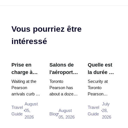
Vous pourriez être
intéressé
Prise en
Salons de
Quelle est
charge à
l'aéroport
la durée de
l'aéroport
Pearson de
la sécurité
Waiting at the
Toronto
Security at
Pearson de
Toronto :
à Toronto
Pearson
Pearson has
Toronto
arrivals curb is
about a dozen
Pearson
Toronto :
lequel
Pearson ?
not allowed,
lounges, and
usually clears
où attendre
pouvez-
August
July
and there is no
your terminal
in under 15
Travel
Travel
et quelle
vous
05,
August
28,
designated
and destination
minutes, and
Guide
Blog
Guide
porte
réellement
2026
05, 2026
2026
drop-off area
zone decide
CATSA works
utiliser ?
on the Arrivals
which one you
to a 95/15