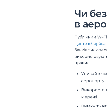
Чи без
в аер
Публічний Wi-Fi
Центр кібербез
банківські опер
використовують 
правил:
Уникайте вх
аеропорту.
Використову
мережі.
Вимкніть а