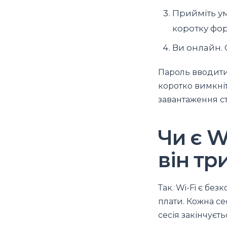
Прийміть у
коротку фор
Ви онлайн. 
Пароль вводити 
коротко вимкніт
завантаження ст
Чи є W
він тр
Так. Wi-Fi є бе
плати. Кожна се
сесія закінчуєт