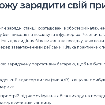
ожу зарядити свій пр
n є зарядні станції, розташовані в обох терміналах, ч
 біля виходів на посадку та в фудкортах. Розетки та
ісць для сидіння біля виходів на посадку, хоча вон
еред завантаженими рейсами. Кілька практичних п
обою заряджену портативну батарею, щоб не бути
надський адаптер вилки (тип A/B), якщо ви прибув
мерики.
 пристрій під час очікування біля виходу на посадк
етку в останню хвилину.