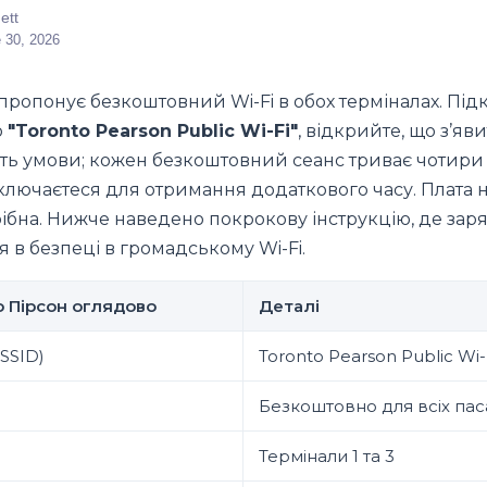
ett
 30, 2026
пропонує безкоштовний Wi-Fi в обох терміналах. Під
ю
"Toronto Pearson Public Wi-Fi"
, відкрийте, що з’яви
ть умови; кожен безкоштовний сеанс триває чотири 
лючаєтеся для отримання додаткового часу. Плата не 
рібна. Нижче наведено покрокову інструкцію, де зар
я в безпеці в громадському Wi-Fi.
о Пірсон оглядово
Деталі
SSID)
Toronto Pearson Public Wi-
Безкоштовно для всіх па
Термінали 1 та 3