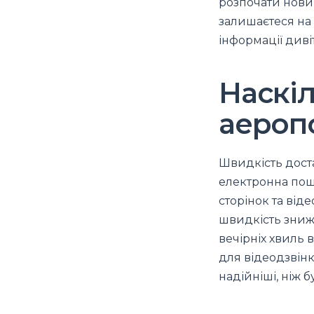
розпочати нови
залишаєтеся на 
інформації див
Наскіл
аероп
Швидкість доста
електронна пошт
сторінок та віде
швидкість знижу
вечірніх хвиль 
для відеодзвін
надійніші, ніж 