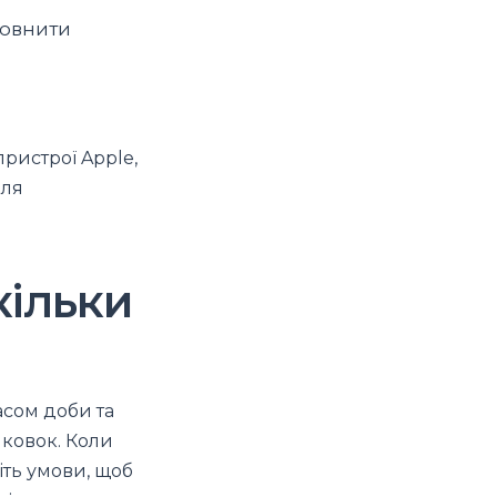
повнити
пристрої Apple,
для
кільки
асом доби та
иковок. Коли
іть умови, щоб