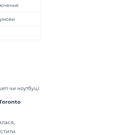
лючення
 умови
ті чи ноутбуці:
Toronto
илася,
устити.