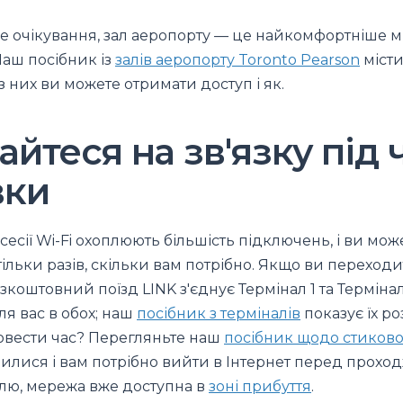
ге очікування, зал аеропорту — це найкомфортніше м
Наш посібник із
залів аеропорту Toronto Pearson
місти
із них ви можете отримати доступ і як.
йтеся на зв'язку під 
вки
есії Wi-Fi охоплюють більшість підключень, і ви мож
ільки разів, скільки вам потрібно. Якщо ви переходи
коштовний поїзд LINK з'єднує Термінал 1 та Термінал 3
я вас в обох; наш
посібник з терміналів
показує їх р
ровести час? Перегляньте наш
посібник щодо стиков
лися і вам потрібно вийти в Інтернет перед прох
лю, мережа вже доступна в
зоні прибуття
.