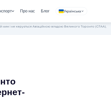
нспорт
Про нас
Блог
Українська
 ним і не керується Авіаційною владою Великого Торонто (GTAA),
онто
ернет-