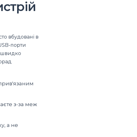
истрій
асто вбудовані в
 USB-порти
и швидко
орад
 прив'язаним
аєте з-за меж
у, а не