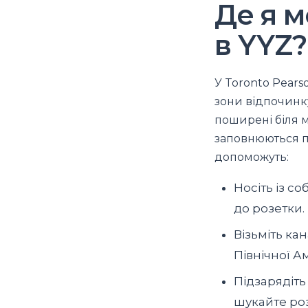
Де я м
в YYZ?
У Toronto Pearso
зони відпочинку
поширені біля м
заповнюються п
допоможуть:
Носіть із с
до розетки.
Візьміть ка
Північної А
Підзарядіть
шукайте роз