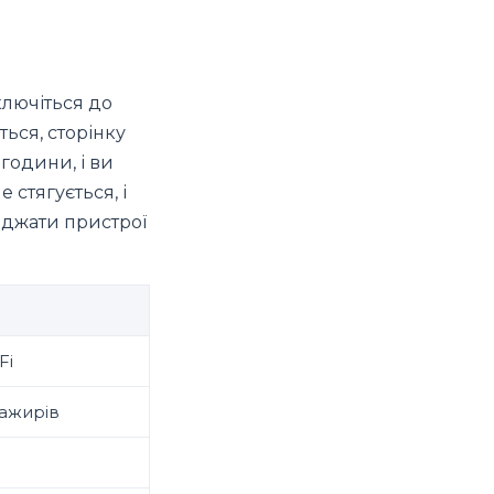
ключіться до
ться, сторінку
години, і ви
стягується, і
яджати пристрої
Fi
сажирів