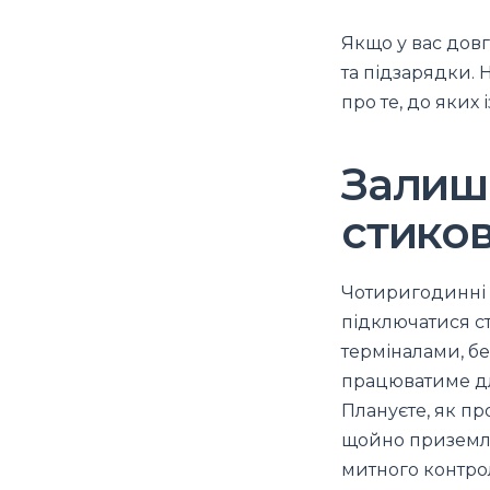
Якщо у вас дов
та підзарядки. 
про те, до яких 
Залиша
стико
Чотиригодинні с
підключатися ст
терміналами, без
працюватиме дл
Плануєте, як п
щойно приземли
митного контро