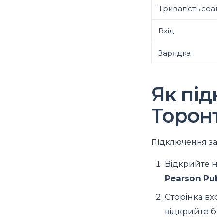
Тривалість сеа
Вхід
Зарядка
Як під
Торон
Підключення за
Відкрийте 
Pearson Pub
Сторінка вх
відкрийте бр