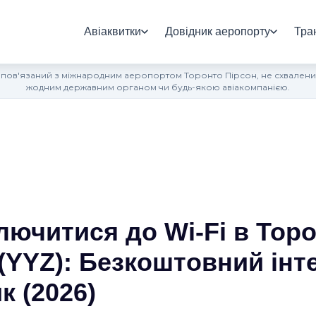
Авіаквитки
Довідник аеропорту
Тра
 пов'язаний з міжнародним аеропортом Торонто Пірсон, не схвалений
жодним державним органом чи будь-якою авіакомпанією.
лючитися до Wi-Fi в Тор
(YYZ): Безкоштовний інт
к (2026)