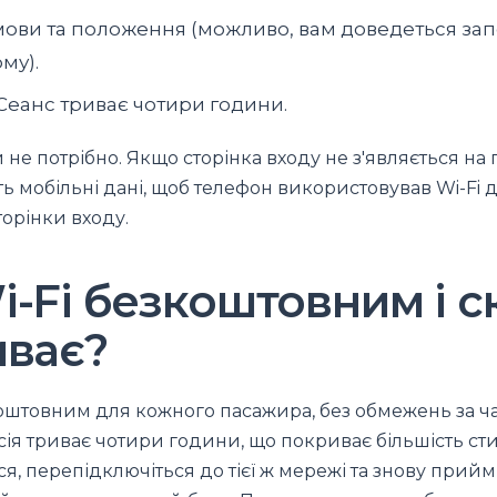
мови та положення (можливо, вам доведеться за
му).
Сеанс триває чотири години.
не потрібно. Якщо сторінка входу не з'являється на 
ь мобільні дані, щоб телефон використовував Wi-Fi 
орінки входу.
i-Fi безкоштовним і с
иває?
зкоштовним для кожного пасажира, без обмежень за ч
сія триває чотири години, що покриває більшість ст
ься, перепідключіться до тієї ж мережі та знову прийм