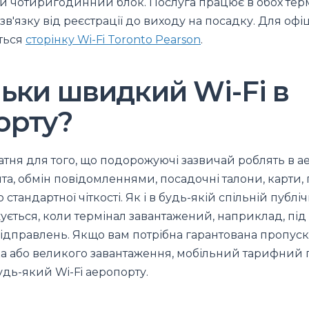
й чотиригодинний блок. Послуга працює в обох терм
зв'язку від реєстрації до виходу на посадку. Для офі
іться
сторінку Wi-Fi Toronto Pearson
.
ьки швидкий Wi-Fi в
орту?
тня для того, що подорожуючі зазвичай роблять в а
а, обмін повідомленнями, посадочні талони, карти,
о стандартної чіткості. Як і в будь-якій спільній публі
ється, коли термінал завантажений, наприклад, під 
відправлень. Якщо вам потрібна гарантована пропуск
ка або великого завантаження, мобільний тарифний 
будь-який Wi-Fi аеропорту.