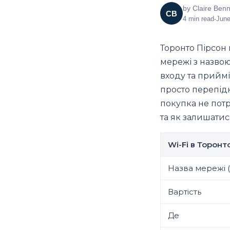
by
Claire Benn
CB
4
min read
•
June
Торонто Пірсон 
мережі з назво
входу та приймі
просто перепідк
покупка не пот
та як залишатис
Wi-Fi в Торонт
Назва мережі (
Вартість
Де