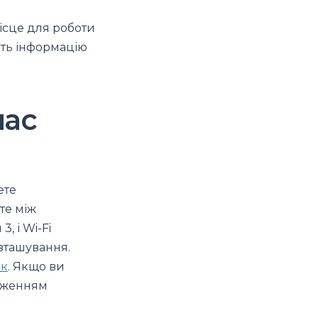
ісце для роботи
ть інформацію
час
ете
те між
, і Wi-Fi
озташування.
ок
. Якщо ви
одженням