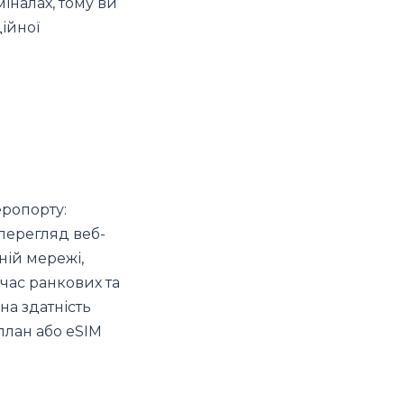
іналах, тому ви
ційної
еропорту:
 перегляд веб-
чній мережі,
час ранкових та
на здатність
план або eSIM