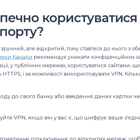
печно користуватися 
опорту?
 зручний, але відкритий, тому ставтеся до нього з об
пеки Канади
рекомендує уникати конфіденційних за
ації, у публічних мережах, користуватися сайтами, що
HTTPS, і за можливості використовувати VPN. Кільк
оду до свого банку або введення даних картки че
йте VPN, якщо він у вас є, що шифрує ваше з'єдн
втоматичне підключення до відкритих мереж, щоб