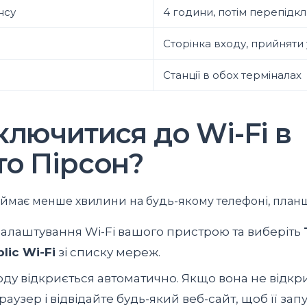
нсу
4 години, потім перепідк
Сторінка входу, прийняти
Станції в обох терміналах
ключитися до Wi-Fi в
то Пірсон?
ймає менше хвилини на будь-якому телефоні, планше
налаштування Wi-Fi вашого пристрою та виберіть
lic Wi-Fi
зі списку мереж.
оду відкриється автоматично. Якщо вона не відкр
аузер і відвідайте будь-який веб-сайт, щоб її зап