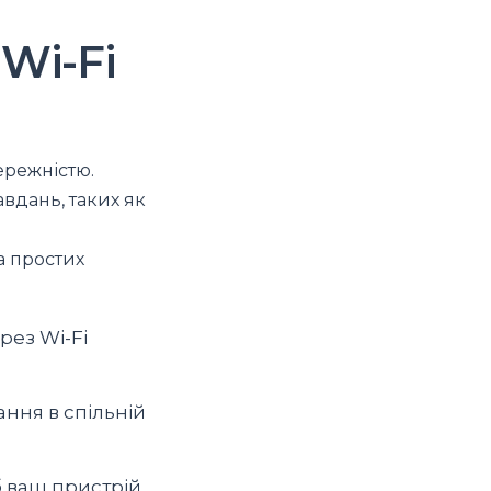
Wi-Fi
ережністю.
вдань, таких як
а простих
рез Wi-Fi
ання в спільній
 ваш пристрій