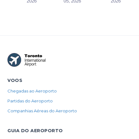
Toronto?
2026
05, 2026
2026
drop-off area
zone decide
CATSA works
on the Arrivals
which one you
to a 95/15
level at a...
can use before
standard. What
pr...
the airport's ...
VOOS
Chegadas ao Aeroporto
Partidas do Aeroporto
Companhias Aéreas do Aeroporto
GUIA DO AEROPORTO