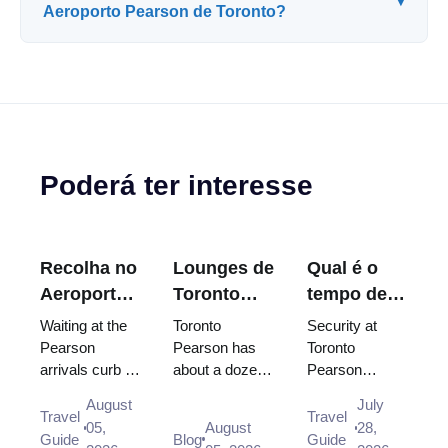
▾
Aeroporto Pearson de Toronto?
Poderá ter interesse
Recolha no
Lounges de
Qual é o
Aeroporto
Toronto
tempo de
Toronto
Pearson:
espera na
Waiting at the
Toronto
Security at
Pearson:
Qual pode
segurança
Pearson
Pearson has
Toronto
arrivals curb is
about a dozen
Pearson
Onde
usar de
do
not allowed,
lounges, and
usually clears
Esperar e
facto?
Aeroporto
August
July
and there is no
your terminal
in under 15
Travel
Travel
Qual Porta
Pearson de
05,
August
28,
designated
and destination
minutes, and
Guide
Blog
Guide