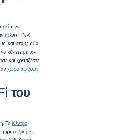
ορείτε να
άν τρένο LINK
θεί και στους δύο.
 να κάνετε με τον
ατε και χρειάζεστε
στον
χώρο αφίξεων
.
i του
χή. Το
Κέντρο
η τραπεζική σε