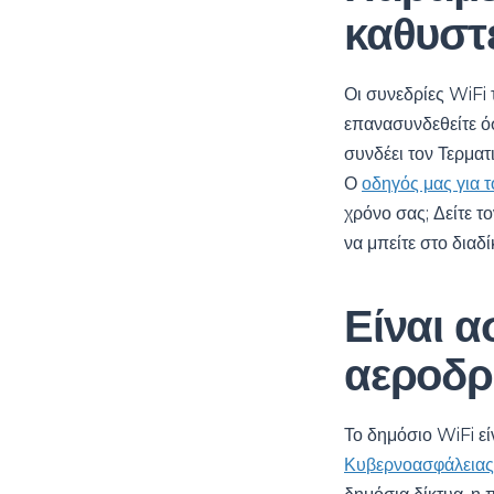
καθυστ
Οι συνεδρίες WiFi
επανασυνδεθείτε όσ
συνδέει τον Τερματ
Ο
οδηγός μας για 
χρόνο σας; Δείτε τ
να μπείτε στο διαδ
Είναι α
αεροδρ
Το δημόσιο WiFi εί
Κυβερνοασφάλειας