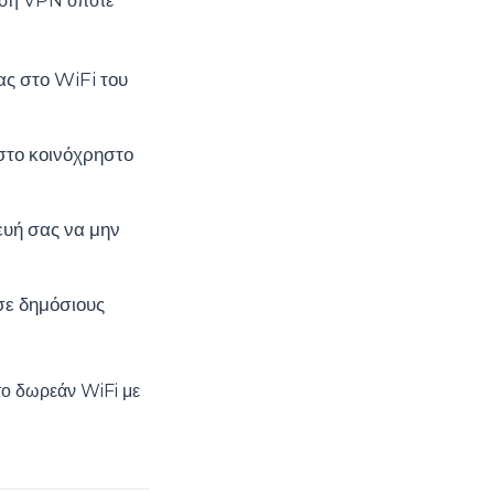
ρήση VPN όποτε
ας στο WiFi του
στο κοινόχρηστο
ευή σας να μην
σε δημόσιους
το δωρεάν WiFi με