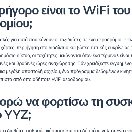
ήγορο είναι το WiFi του
ομίου;
 καλές για αυτά που κάνουν οι ταξιδιώτες σε ένα αεροδρόμιο: ema
 χάρτες, περιήγηση στο διαδίκτυο και βίντεο τυπικής ευκρίνειας
ημόσιο δίκτυο, οι ταχύτητες μειώνονται όταν ένα τέρμιναλ είνα
ινές και βραδινές ώρες αναχώρησης. Εάν χρειάζεστε εγγυημένο
 μια μεγάλη αποστολή αρχείου, ένα πρόγραμμα δεδομένων κινητ
ιόπιστο από οποιοδήποτε WiFi αεροδρομίου.
ορώ να φορτίσω τη συσ
ο YYZ;
n διαθέτει σταθμούς φόρτισης και στα δύο τέρμιναλ, συχνά 