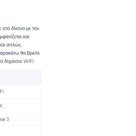
στο δίκτυο με την
μφανίζεται και
 και απλώς
Παρακάτω θα βρείτε
το δημόσιο WiFi.
Fi
ς
και 3