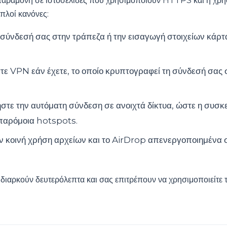
 παραμονή σε ιστοσελίδες που χρησιμοποιούν HTTPS και η χ
απλοί κανόνες:
σύνδεσή σας στην τράπεζα ή την εισαγωγή στοιχείων κάρτ
ε VPN εάν έχετε, το οποίο κρυπτογραφεί τη σύνδεσή σας 
τε την αυτόματη σύνδεση σε ανοιχτά δίκτυα, ώστε η συσκ
 παρόμοια hotspots.
ν κοινή χρήση αρχείων και το AirDrop απενεργοποιημένα 
 διαρκούν δευτερόλεπτα και σας επιτρέπουν να χρησιμοποιείτε 