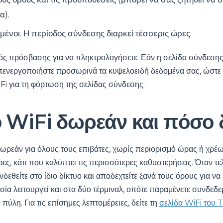
α).
μένοι. Η περίοδος σύνδεσης διαρκεί τέσσερις ώρες.
ός πρόσβασης για να πληκτρολογήσετε. Εάν η σελίδα σύνδεσης 
ενεργοποιήστε προσωρινά τα κυψελοειδή δεδομένα σας, ώστε 
Fi για τη φόρτωση της σελίδας σύνδεσης.
ο WiFi δωρεάν και πόσο δ
 δωρεάν για όλους τους επιβάτες, χωρίς περιορισμό ώρας ή χρέ
ρες, κάτι που καλύπτει τις περισσότερες καθυστερήσεις. Όταν τε
δεθείτε στο ίδιο δίκτυο και αποδεχτείτε ξανά τους όρους για να 
ία λειτουργεί και στα δύο τέρμιναλ, οπότε παραμένετε συνδεδε
πύλη. Για τις επίσημες λεπτομέρειες, δείτε τη
σελίδα WiFi του