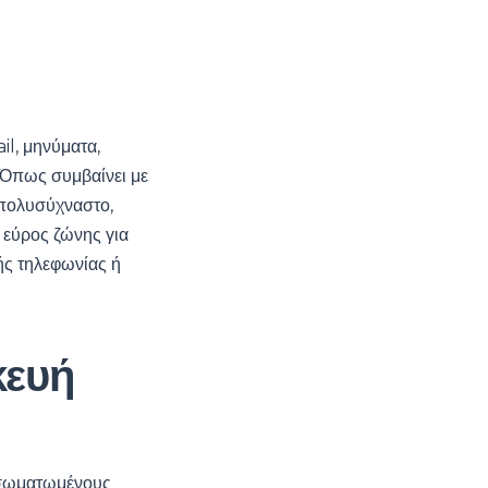
il, μηνύματα,
. Όπως συμβαίνει με
ι πολυσύχναστο,
 εύρος ζώνης για
ής τηλεφωνίας ή
κευή
ενσωματωμένους