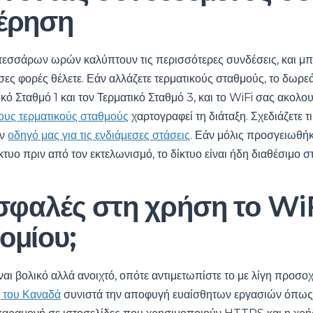
έρηση
 τεσσάρων ωρών καλύπτουν τις περισσότερες συνδέσεις, και μπ
ες φορές θέλετε. Εάν αλλάζετε τερματικούς σταθμούς, το δωρε
ικό Σταθμό 1 και τον Τερματικό Σταθμό 3, και το WiFi σας ακολου
τους τερματικούς σταθμούς
χαρτογραφεί τη διάταξη. Σχεδιάζετε τι
ον
οδηγό μας για τις ενδιάμεσες στάσεις
. Εάν μόλις προσγειωθήκ
ίκτυο πριν από τον εκτελωνισμό, το δίκτυο είναι ήδη διαθέσιμο 
σφαλές στη χρήση το WiF
ομίου;
ναι βολικό αλλά ανοιχτό, οπότε αντιμετωπίστε το με λίγη προσο
 του Καναδά
συνιστά την αποφυγή ευαίσθητων εργασιών όπως 