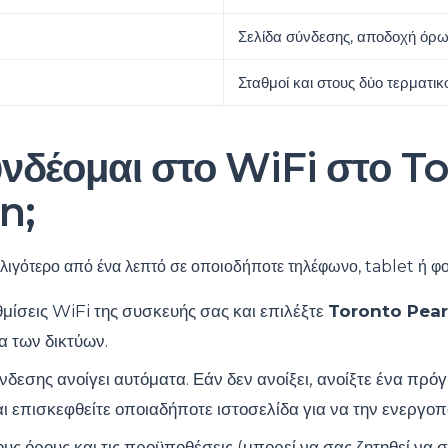
Σελίδα σύνδεσης, αποδοχή όρ
Σταθμοί και στους δύο τερματι
νδέομαι στο WiFi στο T
n;
 λιγότερο από ένα λεπτό σε οποιοδήποτε τηλέφωνο, tablet ή φ
υθμίσεις WiFi της συσκευής σας και επιλέξτε
Toronto Pear
α των δικτύων.
νδεσης ανοίγει αυτόματα. Εάν δεν ανοίξει, ανοίξτε ένα πρ
ι επισκεφθείτε οποιαδήποτε ιστοσελίδα για να την ενεργοπ
ους όρους και τις προϋποθέσεις (μπορεί να σας ζητηθεί να