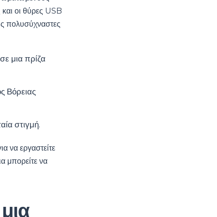
 και οι θύρες USB
τις πολυσύχναστες
σε μια πρίζα
ός Βόρειας
αία στιγμή.
ια να εργαστείτε
α μπορείτε να
 μια