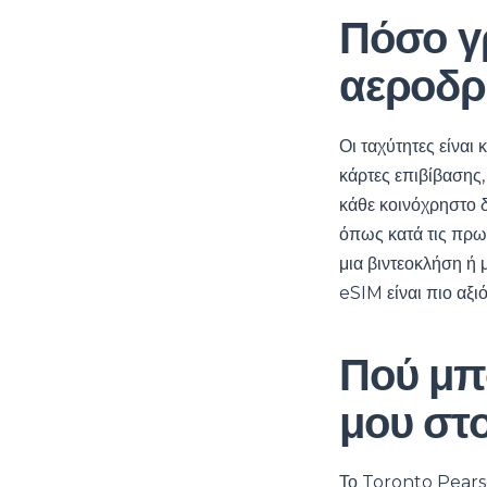
Πόσο γρ
αεροδρ
Οι ταχύτητες είναι
κάρτες επιβίβασης,
κάθε κοινόχρηστο δ
όπως κατά τις πρω
μια βιντεοκλήση ή
eSIM είναι πιο αξ
Πού μπ
μου στ
Το Toronto Pearso