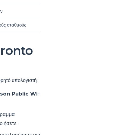
ων
κούς σταθμούς
oronto
ορητό υπολογιστή:
son Public Wi-
όγραμμα
οιήσετε.
 συμπληρώσετε μια