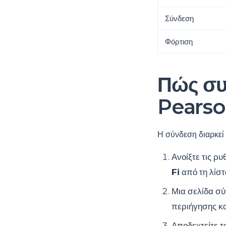
Σύνδεση
Φόρτιση
Πώς συ
Pearso
Η σύνδεση διαρκεί
Ανοίξτε τις ρ
Fi
από τη λίστ
Μια σελίδα σύ
περιήγησης κα
Αποδεχτείτε τ