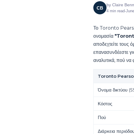
by
Claire Benn
CB
4
min read
•
June
Το Toronto Pearso
ονομασία
"Toront
αποδεχτείτε τους 
επανασυνδέεστε για
αναλυτικά, πού να 
Toronto Pearson
Όνομα δικτύου (S
Κόστος
Πού
Διάρκεια περιόδο