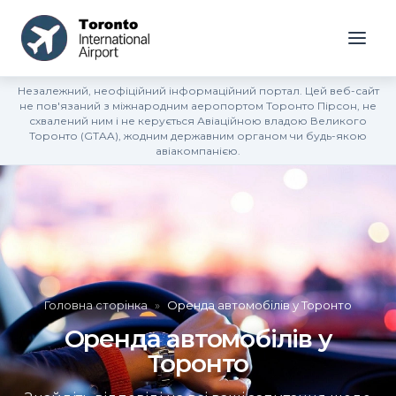
Незалежний, неофіційний інформаційний портал. Цей веб-сайт
не пов'язаний з міжнародним аеропортом Торонто Пірсон, не
схвалений ним і не керується Авіаційною владою Великого
Торонто (GTAA), жодним державним органом чи будь-якою
авіакомпанією.
Головна сторінка
»
Оренда автомобілів у Торонто
Оренда автомобілів у
Торонто