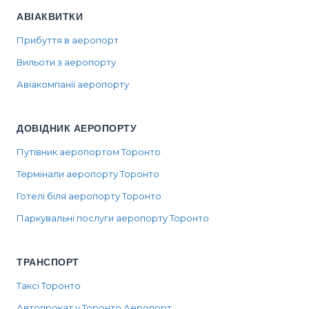
АВІАКВИТКИ
Прибуття в аеропорт
Вильоти з аеропорту
Авіакомпанії аеропорту
ДОВІДНИК АЕРОПОРТУ
Путівник аеропортом Торонто
Термінали аеропорту Торонто
Готелі біля аеропорту Торонто
Паркувальні послуги аеропорту Торонто
ТРАНСПОРТ
Таксі Торонто
Автопрокат у Торонто Аеропорт