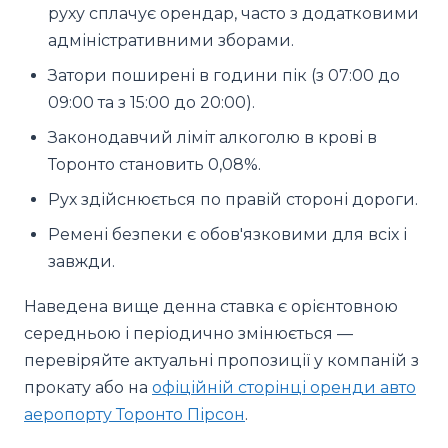
руху сплачує орендар, часто з додатковими
адміністративними зборами.
Затори поширені в години пік (з 07:00 до
09:00 та з 15:00 до 20:00).
Законодавчий ліміт алкоголю в крові в
Торонто становить 0,08%.
Рух здійснюється по правій стороні дороги.
Ремені безпеки є обов'язковими для всіх і
завжди.
Наведена вище денна ставка є орієнтовною
середньою і періодично змінюється —
перевіряйте актуальні пропозиції у компаній з
прокату або на
офіційній сторінці оренди авто
аеропорту Торонто Пірсон
.