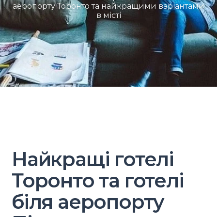
аеропорту Торонто та найкращими варіантами
в місті
Найкращі готелі
Торонто та готелі
біля аеропорту