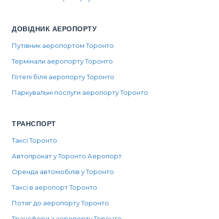
ДОВІДНИК АЕРОПОРТУ
Путівник аеропортом Торонто
Термінали аеропорту Торонто
Готелі біля аеропорту Торонто
Паркувальні послуги аеропорту Торонто
ТРАНСПОРТ
Таксі Торонто
Автопрокат у Торонто Аеропорт
Оренда автомобілів у Торонто
Таксі в аеропорт Торонто
Потяг до аеропорту Торонто
Трансфери з аеропорту Торонто