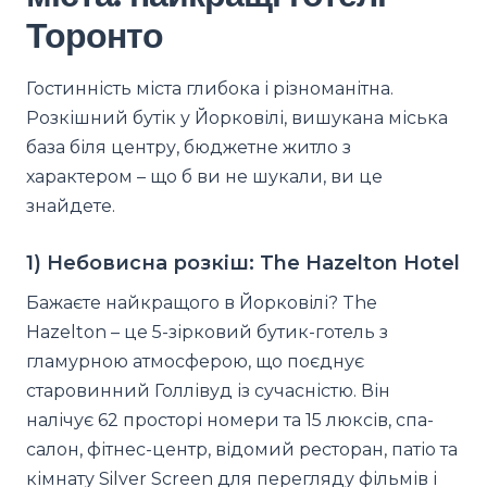
Торонто
Гостинність міста глибока і різноманітна.
Розкішний бутік у Йорковілі, вишукана міська
база біля центру, бюджетне житло з
характером – що б ви не шукали, ви це
знайдете.
1) Небовисна розкіш: The Hazelton Hotel
Бажаєте найкращого в Йорковілі? The
Hazelton – це 5-зірковий бутик-готель з
гламурною атмосферою, що поєднує
старовинний Голлівуд із сучасністю. Він
налічує 62 просторі номери та 15 люксів, спа-
салон, фітнес-центр, відомий ресторан, патіо та
кімнату Silver Screen для перегляду фільмів і