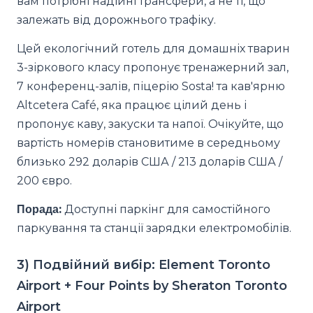
вам потрібні надійні трансфери, а не ті, що
залежать від дорожнього трафіку.
Цей екологічний готель для домашніх тварин
3-зіркового класу пропонує тренажерний зал,
7 конференц-залів, піцерію Sosta! та кав'ярню
Altcetera Café, яка працює цілий день і
пропонує каву, закуски та напої. Очікуйте, що
вартість номерів становитиме в середньому
близько 292 доларів США / 213 доларів США /
200 євро.
Порада:
Доступні паркінг для самостійного
паркування та станції зарядки електромобілів.
3) Подвійний вибір: Element Toronto
Airport + Four Points by Sheraton Toronto
Airport