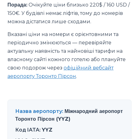
Порада:
Очікуйте ціни близько 220$ / 160 USD /
150€. У будівлі немає ліфтів, тому до номерів
можна дістатися лише сходами.
Вказані ціни на номери є орієнтовними та
періодично змінюються — перевіряйте
актуальну наявність та найновіші тарифи на
власному сайті кожного готелю або плануйте
свою подорож через
офіційний вебсайт
аеропорту Торонто Пірсон
.
Назва аеропорту
:
Міжнародний аеропорт
Торонто Пірсон (YYZ)
Код IATA
:
YYZ