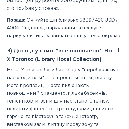
бізнес-центру робить його зручним і для тих,
хто приїхав у справах.
Порада:
Очікуйте цін близько 583$ / 426 USD /
400€. Сніданок, паркування та послуги
паркувальника зазвичай оплачуються окремо.
3) Досвід у стилі "все включено": Hotel
X Toronto (Library Hotel Collection)
Hotel X прагне бути базою для "перебування і
насолоди всім", а не просто місцем для сну.
Його пропозиції часто включають
повноцінний спа-центр, кілька басейнів,
тенісні корти, зони для настільного тенісу,
великий фітнес-центр (з студіями для йоги
гарячої та пілатесу), а також кінотеатр,
виставкові зали, дитячу ігрову зону та