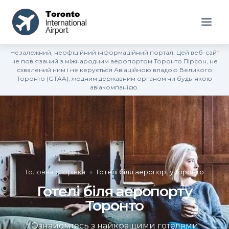
Незалежний, неофіційний інформаційний портал. Цей веб-сайт
не пов'язаний з міжнародним аеропортом Торонто Пірсон, не
схвалений ним і не керується Авіаційною владою Великого
Торонто (GTAA), жодним державним органом чи будь-якою
авіакомпанією.
Головна сторінка
»
Готелі біля аеропорту Торонто
Готелі біля аеропорту
Торонто
Ознайомтесь з найкращими готелями