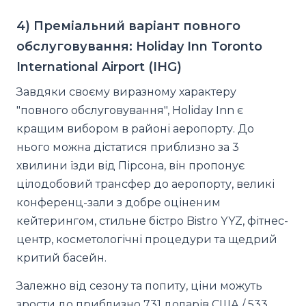
4) Преміальний варіант повного
обслуговування: Holiday Inn Toronto
International Airport (IHG)
Завдяки своєму виразному характеру
"повного обслуговування", Holiday Inn є
кращим вибором в районі аеропорту. До
нього можна дістатися приблизно за 3
хвилини їзди від Пірсона, він пропонує
цілодобовий трансфер до аеропорту, великі
конференц-зали з добре оціненим
кейтерингом, стильне бістро Bistro YYZ, фітнес-
центр, косметологічні процедури та щедрий
критий басейн.
Залежно від сезону та попиту, ціни можуть
зрости до приблизно 731 доларів США / 533