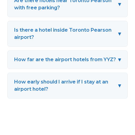
Are there hotels near Toronto Pearson
▾
with free parking?
Is there a hotel inside Toronto Pearson
▾
airport?
▾
How far are the airport hotels from YYZ?
How early should I arrive if I stay at an
▾
airport hotel?