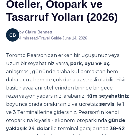
Oteller, Otopark ve
Tasarruf Yolları (2026)
by
Claire Bennett
CB
4
min read
•
Travel Guide
•
June 14, 2026
Toronto Pearson'dan erken bir uçuşunuz veya
uzun bir seyahatiniz varsa,
park, uyu ve uç
anlaşması, gününde araba kullanmaktan hem
daha ucuz hem de çok daha az stresli olabilir. Fikir
basit: havaalanı otellerinden birinde bir gece
rezervasyon yaparsınız, arabanızı
tüm seyahatiniz
boyunca orada bırakırsınız ve ücretsiz
servis
ile 1
ve 3 Terminallerine gidersiniz. Pearson'ın kendi
otoparkına kıyasla - ekonomi otoparkında
günde
yaklaşık 24 dolar
ile terminal garajlarında
38-42