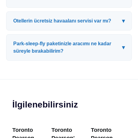
▾
Otellerin ücretsiz havaalanı servisi var mı?
Park-sleep-fly paketinizle aracımı ne kadar
▾
süreyle bırakabilirim?
İlgilenebilirsiniz
Toronto
Toronto
Toronto
Pearson
Pearson'da
Pearson