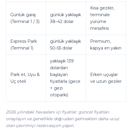
Kısa geziler,
Günlük garaj
günlük yaklaşık
terminale
(Terminal 1 / 3)
38–42 dolar
yürüme
mesafesi
Express Park
günlük yaklaşık
Premium,
(Terminal 1)
50–55 dolar
kapıya en yakın
yaklaşık 139
dolardan
Park et, Uyu &
başlayan
Erken uçuşlar
Uç oteli
fiyatlarla (gece
ve uzun geziler
+ gezi
otoparkı)
2026 yılındaki havaalanı içi fiyatlar; güncel fiyatları
onaylayın ve genellikle doğrudan gelmekten daha ucuz
olan çevrimiçi rezervasyon yapın.