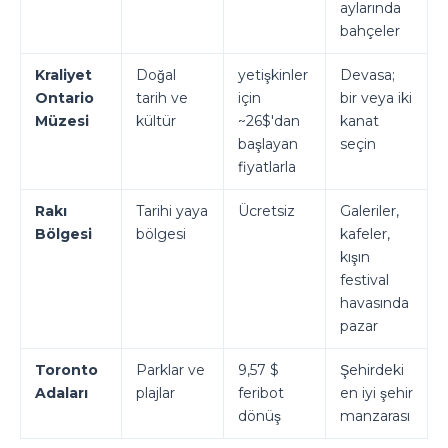
aylarında
bahçeler
Kraliyet
Doğal
yetişkinler
Devasa;
Ontario
tarih ve
için
bir veya iki
Müzesi
kültür
~26$'dan
kanat
başlayan
seçin
fiyatlarla
Rakı
Tarihi yaya
Ücretsiz
Galeriler,
Bölgesi
bölgesi
kafeler,
kışın
festival
havasında
pazar
Toronto
Parklar ve
9,57 $
Şehirdeki
Adaları
plajlar
feribot
en iyi şehir
dönüş
manzarası