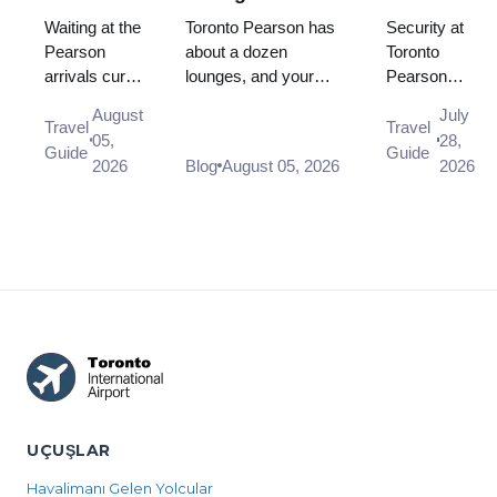
Havalimanı
Hangisini
güvenlik
Waiting at the
Toronto Pearson has
Security at
Karşılama:
Gerçekten
ne kadar
Pearson
about a dozen
Toronto
arrivals curb
lounges, and your
Pearson
Nerede
Kullanabilirsiniz?
sürüyor?
is not allowed,
terminal and
usually clears
Beklemeli
August
July
and there is
destination zone
in under 15
Travel
Travel
ve Hangi
05,
28,
no designated
decide which one you
minutes, and
Guide
Guide
Kapı
2026
Blog
August 05, 2026
2026
drop-off area
can use before pr...
CATSA works
on the Arrivals
to a 95/15
level at a...
standard.
What the
airport's ...
UÇUŞLAR
Havalimanı Gelen Yolcular