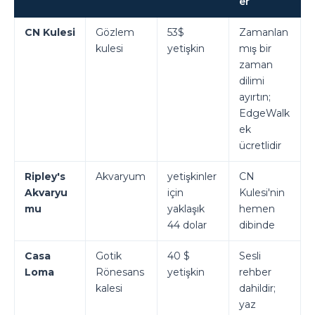
er
CN Kulesi
Gözlem
53$
Zamanlan
kulesi
yetişkin
mış bir
zaman
dilimi
ayırtın;
EdgeWalk
ek
ücretlidir
Ripley's
Akvaryum
yetişkinler
CN
Akvaryu
için
Kulesi'nin
mu
yaklaşık
hemen
44 dolar
dibinde
Casa
Gotik
40 $
Sesli
Loma
Rönesans
yetişkin
rehber
kalesi
dahildir;
yaz