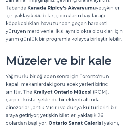
zamanlanmış girişinizi çevrimiçi olarak ayırtın.
Tabanda
Kanada Ripley's Akvaryumu
yetişkinler
için yaklaşık 44 dolar, çocukların bayılacağı
köpekbalıkları havuzundan geçen hareketli
yürüyen merdivenle. İkisi, aynı blokta oldukları için
yarım günlük bir programla kolayca birleştirilebilir.
Müzeler ve bir kale
Yağmurlu bir öğleden sonra için Toronto'nun
kapalı mekanlardaki görülecek yerleri birinci
sınıftır. The
Kraliyet Ontario Müzesi
(ROM),
çarpıcı kristal şeklinde bir eklenti altında
dinozorları, antik Mısır'ı ve dünya kültürlerini bir
araya getiriyor; yetişkin biletleri yaklaşık 26
dolardan başlıyor.
Ontario Sanat Galerisi
yakını,