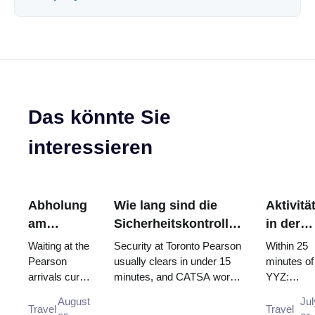
Das könnte Sie
interessieren
Abholung
Wie lang sind die
Aktivitä
am
Sicherheitskontrollen
in der
Flughafen
am Toronto Pearson
Nähe de
Waiting at the
Security at Toronto Pearson
Within 25
Toronto
Flughafen?
Toronto
Pearson
usually clears in under 15
minutes of
arrivals curb
minutes, and CATSA works
YYZ:
Pearson:
Pearso
is not
to a 95/15 standard. What
Canada's
Wo
Airport
August
Jul
allowed, and
the airport's ...
largest cas
Travel
Travel
warten
(außerh