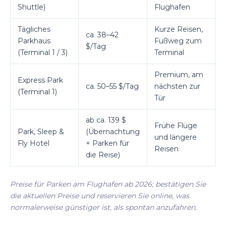
Shuttle)
Flughafen
Tägliches
Kurze Reisen,
ca. 38–42
Parkhaus
Fußweg zum
$/Tag
(Terminal 1 / 3)
Terminal
Premium, am
Express Park
ca. 50–55 $/Tag
nächsten zur
(Terminal 1)
Tür
ab ca. 139 $
Frühe Flüge
Park, Sleep &
(Übernachtung
und längere
Fly Hotel
+ Parken für
Reisen
die Reise)
Preise für Parken am Flughafen ab 2026; bestätigen Sie
die aktuellen Preise und reservieren Sie online, was
normalerweise günstiger ist, als spontan anzufahren.