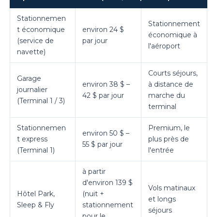
Stationnemen
Stationnement
t économique
environ 24 $
économique à
(service de
par jour
l'aéroport
navette)
Courts séjours,
Garage
environ 38 $ –
à distance de
journalier
42 $ par jour
marche du
(Terminal 1 / 3)
terminal
Stationnemen
Premium, le
environ 50 $ –
t express
plus près de
55 $ par jour
(Terminal 1)
l'entrée
à partir
d'environ 139 $
Vols matinaux
Hôtel Park,
(nuit +
et longs
Sleep & Fly
stationnement
séjours
pour le