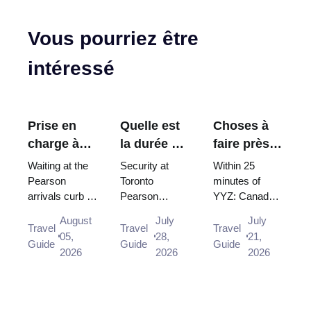
Vous pourriez être
intéressé
Prise en
Quelle est
Choses à
charge à
la durée de
faire près
l'aéroport
la sécurité
de
Waiting at the
Security at
Within 25
Pearson de
à Toronto
l'aéroport
Pearson
Toronto
minutes of
arrivals curb is
Pearson
YYZ: Canada's
Toronto :
Pearson ?
Pearson de
not allowed,
usually clears
largest casino,
où attendre
Toronto (en
August
July
July
and there is no
in under 15
Square One, a
Travel
Travel
Travel
et quelle
dehors du
05,
28,
21,
designated
minutes, and
hand-carved
Guide
Guide
Guide
porte
centre-ville)
2026
2026
2026
drop-off area
CATSA works
marble temple,
on the Arrivals
to a 95/15
and the Lake
level at a...
standard. What
Ontario shore
the airport's ...
—...