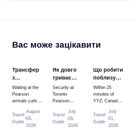
Вас може зацікавити
Трансфер
Як довго
Що робити
з
триває
поблизу
аеропорту
перевірка
аеропорту
Waiting at the
Security at
Within 25
Торонто
безпеки в
Торонто
Pearson
Toronto
minutes of
arrivals curb is
Pearson
YYZ: Canada's
Пірсон: де
аеропорту
Пірсон
not allowed,
usually clears
largest casino,
чекати та
Торонто
(поза
August
July
July
and there is no
in under 15
Square One, a
Travel
Travel
Travel
біля якого
Пірсон?
центром
05,
28,
21,
designated
minutes, and
hand-carved
Guide
Guide
Guide
виходу
міста)
2026
2026
2026
drop-off area
CATSA works
marble temple,
on the Arrivals
to a 95/15
and the Lake