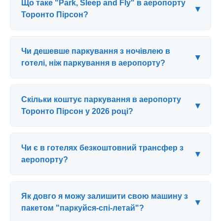
Що таке "Park, Sleep and Fly" в аеропорту
▾
Торонто Пірсон?
Чи дешевше паркування з ночівлею в
▾
готелі, ніж паркування в аеропорту?
Скільки коштує паркування в аеропорту
▾
Торонто Пірсон у 2026 році?
Чи є в готелях безкоштовний трансфер з
▾
аеропорту?
Як довго я можу залишити свою машину з
▾
пакетом "паркуйся-спі-летай"?