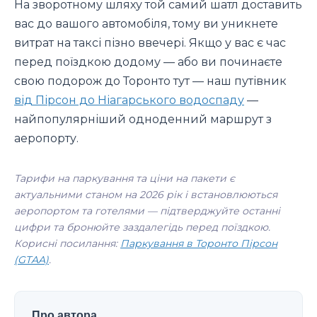
На зворотному шляху той самий шатл доставить
вас до вашого автомобіля, тому ви уникнете
витрат на таксі пізно ввечері. Якщо у вас є час
перед поїздкою додому — або ви починаєте
свою подорож до Торонто тут — наш путівник
від Пірсон до Ніагарського водоспаду
—
найпопулярніший одноденний маршрут з
аеропорту.
Тарифи на паркування та ціни на пакети є
актуальними станом на 2026 рік і встановлюються
аеропортом та готелями — підтверджуйте останні
цифри та бронюйте заздалегідь перед поїздкою.
Корисні посилання:
Паркування в Торонто Пірсон
(GTAA)
.
Про автора