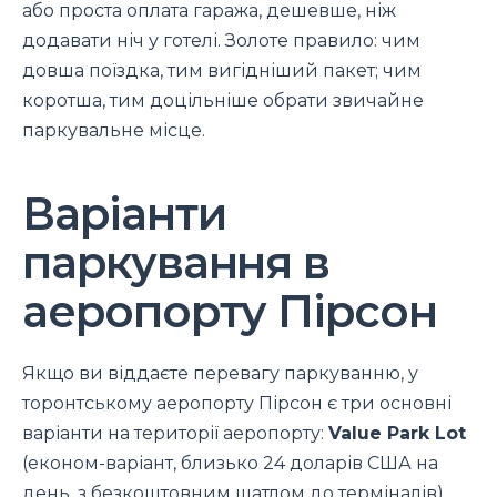
або проста оплата гаража, дешевше, ніж
додавати ніч у готелі. Золоте правило: чим
довша поїздка, тим вигідніший пакет; чим
коротша, тим доцільніше обрати звичайне
паркувальне місце.
Варіанти
паркування в
аеропорту Пірсон
Якщо ви віддаєте перевагу паркуванню, у
торонтському аеропорту Пірсон є три основні
варіанти на території аеропорту:
Value Park Lot
(економ-варіант, близько 24 доларів США на
день, з безкоштовним шатлом до терміналів),