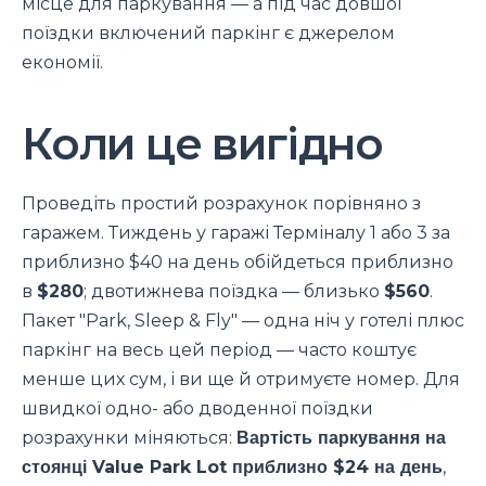
місце для паркування — а під час довшої
поїздки включений паркінг є джерелом
економії.
Коли це вигідно
Проведіть простий розрахунок порівняно з
гаражем. Тиждень у гаражі Терміналу 1 або 3 за
приблизно $40 на день обійдеться приблизно
в
$280
; двотижнева поїздка — близько
$560
.
Пакет "Park, Sleep & Fly" — одна ніч у готелі плюс
паркінг на весь цей період — часто коштує
менше цих сум, і ви ще й отримуєте номер. Для
швидкої одно- або дводенної поїздки
розрахунки міняються:
Вартість паркування на
стоянці Value Park Lot приблизно $24 на день
,