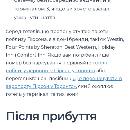
терміналом 3, якщо ви хочете взагалі
уникнути шатла.
Серед готелів, що пропонують такі пакети
поблизу Пірсона, є відомі бренди, такі як Westin,
Four Points by Sheraton, Best Western, Holiday
Inn і Comfort Inn. Якщо вам потрібен лише
номер без паркування, порівняйте
готелі
поблизу аеропорту Пірсон у Торонто
або
перегляньте наш посібник
«Де переночувати в
аеропорту Пірсон у Торонто»
, який охоплює
готель у терміналі та тихі зони.
Після прибуття