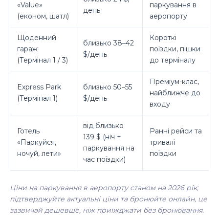
«Value»
паркування в
день
(економ, шатл)
аеропорту
Щоденний
Короткі
близько 38–42
гараж
поїздки, пішки
$/день
(Термінал 1 / 3)
до терміналу
Преміум-клас,
Express Park
близько 50–55
найближче до
(Термінал 1)
$/день
входу
від близько
Готель
Ранні рейси та
139 $ (ніч +
«Паркуйся,
тривалі
паркування на
ночуй, лети»
поїздки
час поїздки)
Ціни на паркування в аеропорту станом на 2026 рік;
підтверджуйте актуальні ціни та бронюйте онлайн, це
зазвичай дешевше, ніж приїжджати без бронювання.