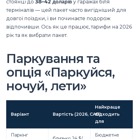
стоянці до
38–42 доларів
у гаражах біля
терміналів — цей пакет часто вигідніший для
довгої поїздки, і ви починаєте подорож
відпочивши. Ось як це працює, тарифи на 2026
рік та як вибрати пакет.
Паркування та
опція «Паркуйся,
ночуй, лети»
Найкраще
Варіант
Вартість (2026, CAD)
підходить
для
Паркінг
Бюджетне
близько 24 $/