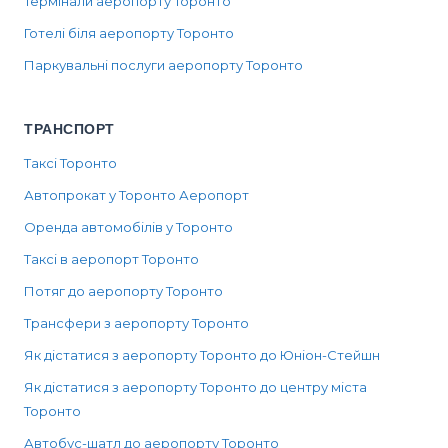
Термінали аеропорту Торонто
Готелі біля аеропорту Торонто
Паркувальні послуги аеропорту Торонто
ТРАНСПОРТ
Таксі Торонто
Автопрокат у Торонто Аеропорт
Оренда автомобілів у Торонто
Таксі в аеропорт Торонто
Потяг до аеропорту Торонто
Трансфери з аеропорту Торонто
Як дістатися з аеропорту Торонто до Юніон-Стейшн
Як дістатися з аеропорту Торонто до центру міста
Торонто
Автобус-шатл до аеропорту Торонто