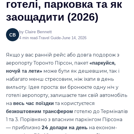
готелі, парковка та як
заощадити (2026)
by
Claire Bennett
CB
4
min read
•
Travel Guide
•
June 14, 2026
Якщо у вас ранній рейс або довга подорож з
аеропорту Торонто Пірсон, пакет
«паркуйся,
ночуй та лети»
може бути як дешевшим, так і
набагато менш стресовим, ніж їхати в день
вильоту. Ідея проста: ви бронюєте одну ніч у
готелі аеропорту, залишаєте там свій автомобіль
на
весь час поїздки
та користуєтеся
безкоштовним трансфером
готелю до Терміналів
1 та 3. Порівняно з власним паркінгом Пірсона
— приблизно
24 долари на день
на економ-