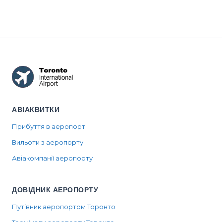
level at a...
standard. What
Ontario shore
the airport's ...
—...
АВІАКВИТКИ
Прибуття в аеропорт
Вильоти з аеропорту
Авіакомпанії аеропорту
ДОВІДНИК АЕРОПОРТУ
Путівник аеропортом Торонто