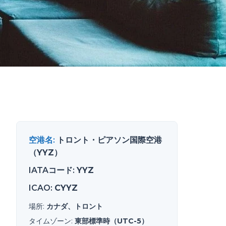
空港名
:
トロント・ピアソン国際空港
（YYZ）
IATAコード
:
YYZ
ICAO
:
CYYZ
場所
:
カナダ、トロント
タイムゾーン
:
東部標準時（UTC-5）