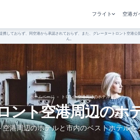
フライト
空港ガ
提携しておらず、同空港から承認されておらず、また、グレータートロント空港公団
ん。
ホームページ
»
トロント空港周辺のホテル
ロント空港周辺のホ
ト空港周辺のホテルと市内のベストホテルを