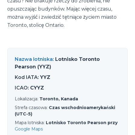
czasu? Nie brakuje rzeczy do zrobienia, nie
opuszczając budynków. Mając więcej czasu,
można wyjść i zwiedzić tętniące życiem miasto
Toronto, stolicę Ontario.
Nazwa lotniska
:
Lotnisko Toronto
Pearson (YYZ)
Kod IATA
:
YYZ
ICAO
:
CYYZ
Lokalizacja
:
Toronto, Kanada
Strefa czasowa
:
Czas wschodnioamerykański
(UTC-5)
Mapa lotniska
:
Lotnisko Toronto Pearson przy
Google Maps