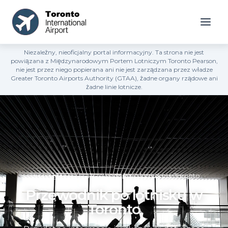
Niezależny, nieoficjalny portal informacyjny. Ta strona nie jest
powiązana z Międzynarodowym Portem Lotniczym Toronto Pearson,
nie jest przez niego popierana ani nie jest zarządzana przez władze
Greater Toronto Airports Authority (GTAA), żadne organy rządowe ani
żadne linie lotnicze.
Strona główna
»
Przewodnik po lotnisku w Toronto
Przewodnik po lotnisku w
Toronto