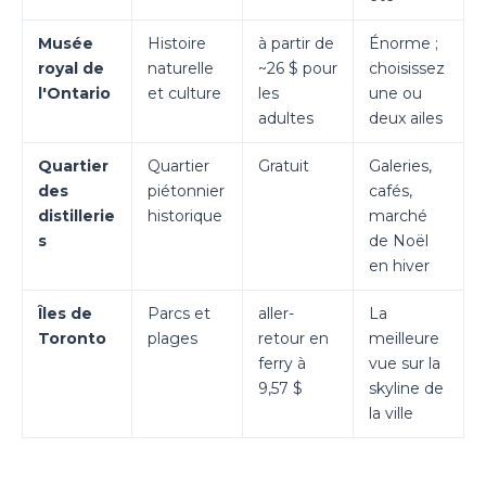
Musée
Histoire
à partir de
Énorme ;
royal de
naturelle
~26 $ pour
choisissez
l'Ontario
et culture
les
une ou
adultes
deux ailes
Quartier
Quartier
Gratuit
Galeries,
des
piétonnier
cafés,
distillerie
historique
marché
s
de Noël
en hiver
Îles de
Parcs et
aller-
La
Toronto
plages
retour en
meilleure
ferry à
vue sur la
9,57 $
skyline de
la ville