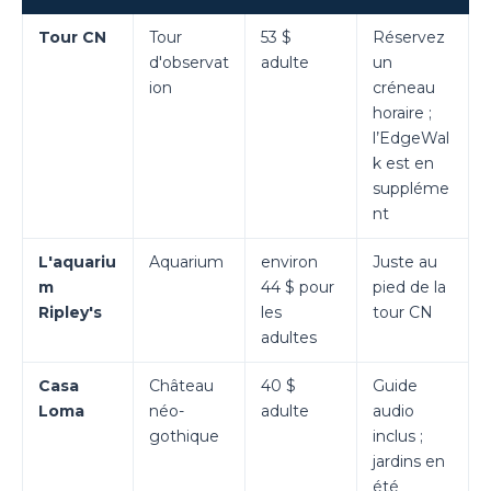
Tour CN
Tour
53 $
Réservez
d'observat
adulte
un
ion
créneau
horaire ;
l’EdgeWal
k est en
suppléme
nt
L'aquariu
Aquarium
environ
Juste au
m
44 $ pour
pied de la
Ripley's
les
tour CN
adultes
Casa
Château
40 $
Guide
Loma
néo-
adulte
audio
gothique
inclus ;
jardins en
été