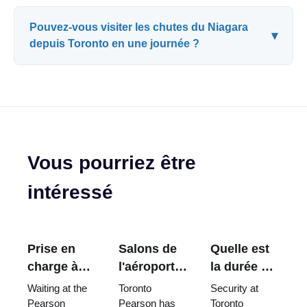
Pouvez-vous visiter les chutes du Niagara
▾
depuis Toronto en une journée ?
Vous pourriez être
intéressé
Prise en
Salons de
Quelle est
charge à
l'aéroport
la durée de
l'aéroport
Pearson de
la sécurité
Waiting at the
Toronto
Security at
Pearson de
Toronto :
à Toronto
Pearson
Pearson has
Toronto