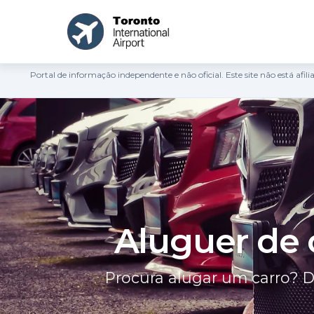
Portal de informação independente e não oficial. Este site não está a
Aluguer de 
Procura alugar um carro? 