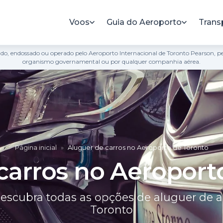
Voos
Guia do Aeroporto
Trans
filiado, endossado ou operado pelo Aeroporto Internacional de Toronto Pearson,
organismo governamental ou por qualquer companhia aérea.
Página inicial
»
Aluguer de carros no Aeroporto de Toronto
carros no Aeroport
Descubra todas as opções de aluguer de 
Toronto