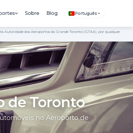
portes
Sobre
Blog
Português
 pela Autoridade dos Aeroportos da Grande Toronto (GTAA), por qualquer
o de Toronto
automóveis no Aeroporto de