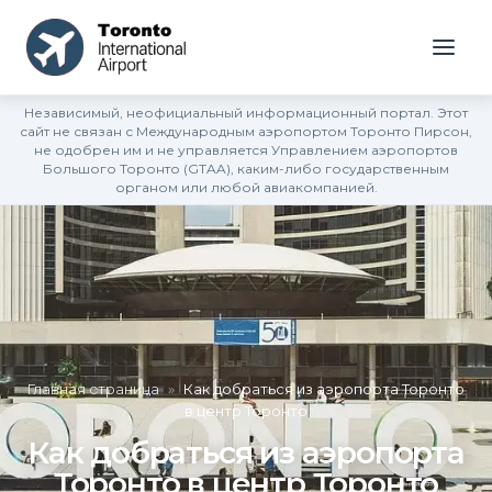
Независимый, неофициальный информационный портал. Этот
сайт не связан с Международным аэропортом Торонто Пирсон,
не одобрен им и не управляется Управлением аэропортов
Большого Торонто (GTAA), каким-либо государственным
органом или любой авиакомпанией.
Главная страница
»
Как добраться из аэропорта Торонто
в центр Торонто
Как добраться из аэропорта
Торонто в центр Торонто