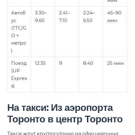
мин
Автоб
3.30–
2.41–
2.24–
45–90
ус
9.60
7.10
6.50
мин
(TTC/G
O +
метро
)
Поезд
12.35
9
8.40
25 мин
(UP
Expres
s)
На такси: Из аэропорта
Торонто в центр Торонто
Такси ждут круглосуточно на официальных