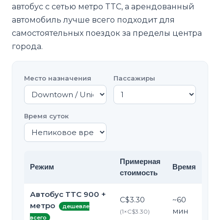
автобус с сетью метро TTC, а арендованный
автомобиль лучше всего подходит для
самостоятельных поездок за пределы центра
города.
Место назначения
Пассажиры
Время суток
Примерная
Режим
Время
стоимость
Автобус TTC 900 +
C$3.30
~
60
метро
дешевле
мин
(
1
×
C$3.30
)
всего