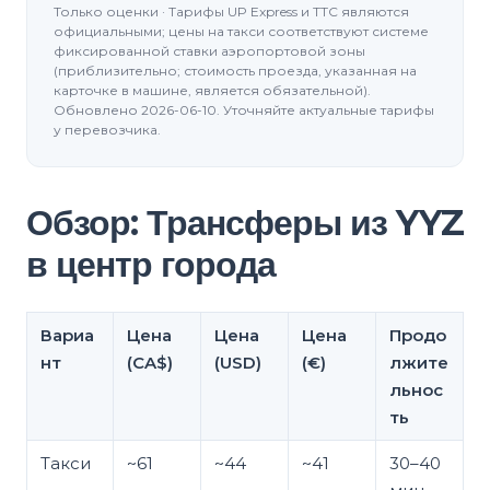
Только оценки · Тарифы UP Express и TTC являются
официальными; цены на такси соответствуют системе
фиксированной ставки аэропортовой зоны
(приблизительно; стоимость проезда, указанная на
карточке в машине, является обязательной).
Обновлено 2026-06-10. Уточняйте актуальные тарифы
у перевозчика.
Обзор: Трансферы из YYZ
в центр города
Вариа
Цена
Цена
Цена
Продо
нт
(CA$)
(USD)
(€)
лжите
льнос
ть
Такси
~61
~44
~41
30–40