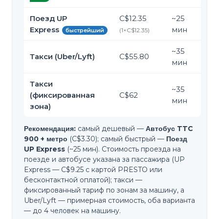
Поезд UP
C$12.35
~
25
Express
мин
(
1
×
C$12.35
)
быстрейший
~
35
Такси (Uber/Lyft)
C$55.80
мин
Такси
~
35
(фиксированная
C$62
мин
зона)
Рекомендация:
самый дешевый —
Автобус TTC
900 + метро
(C$3.30); самый быстрый —
Поезд
UP Express
(~25 мин). Стоимость проезда на
поезде и автобусе указана за пассажира (UP
Express — C$9.25 с картой PRESTO или
бесконтактной оплатой); такси —
фиксированный тариф по зонам за машину, а
Uber/Lyft — примерная стоимость, оба варианта
— до 4 человек на машину.