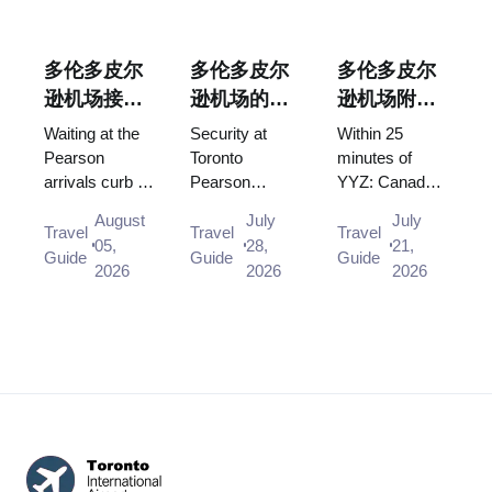
多伦多皮尔
多伦多皮尔
多伦多皮尔
逊机场接
逊机场的安
逊机场附近
机：在哪里
检要多久？
可做的事
Waiting at the
Security at
Within 25
等候以及从
（市中心以
Pearson
Toronto
minutes of
arrivals curb is
Pearson
YYZ: Canada's
哪个门离开
外）
not allowed,
usually clears
largest casino,
August
July
July
and there is no
in under 15
Square One, a
Travel
Travel
Travel
05,
28,
21,
designated
minutes, and
hand-carved
Guide
Guide
Guide
2026
2026
2026
drop-off area
CATSA works
marble temple,
on the Arrivals
to a 95/15
and the Lake
level at a...
standard. What
Ontario shore
the airport's ...
—...