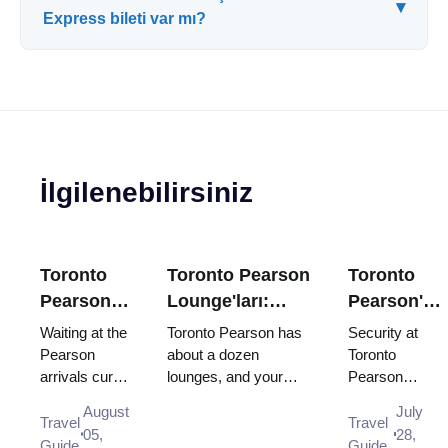
▾
Express bileti var mı?
İlgilenebilirsiniz
Toronto
Toronto Pearson
Toronto
Pearson
Lounge'ları:
Pearson'da
Havalimanı
Hangisini
güvenlik
Waiting at the
Toronto Pearson has
Security at
Karşılama:
Gerçekten
ne kadar
Pearson
about a dozen
Toronto
arrivals curb
lounges, and your
Pearson
Nerede
Kullanabilirsiniz?
sürüyor?
is not allowed,
terminal and
usually clears
Beklemeli
August
July
and there is
destination zone
in under 15
Travel
Travel
ve Hangi
05,
28,
no designated
decide which one you
minutes, and
Guide
Guide