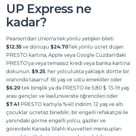
UP Express ne
kadar?
Pearson'dan Union'a tek yönlü yetişkin bileti
$12.35
ve dönüşü
$24.70
Tek yönlü ücret düşer.
PRESTO kartına, Apple veya Google Cüzdan'daki
PRESTO'ya veya temassız kredi veya banka kartına
dokunun.
$9.25
, her yolculukta yaklaşık dörtte bir
oranında tasarruf. 65 yaş ve üstü emekliler öder
$6.20
tek binişlik ya da PRESTO ile 5,80 $. 13-19 yaş
arası gençler ve lise/üniversite öğrencileri öder
$7.41
PRESTO kartıyla %40 indirim. 12 yaş ve altı
çocuklar ücretsiz binebilir, bir engelli refakatçisi ile
yanındaki görme engelli yolcu, gaziler ve
görevdeki Kanada Silahlı Kuvvetleri mensupları