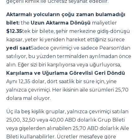
geçerli kimlik ile ücretsiz seyahat edebilir.
Aktarmalı yolcuların çoğu zaman bulamadığı
bilet:
the
Uzun Aktarma Dönüşü
maliyetler
$12.35
tek bir bilete, şehir merkezine gidiş-dönüşü
kapsar, yeter ki yeniden hareket ettiğiniz sürece
yedi saat
Sadece çevrimiçi ve sadece Pearson'dan
satılıyor, bu yüzden terminalden ayrılmadan önce
alın. Eğer sizi biri karşılıyorsa veya uğurluyorsa,
Karşılama ve Uğurlama Görevlisi Geri Döndü
Aynı 12,35 dolar, dört saatlik bir süre için, yine
yalnızca çevrimiçi. Her ikisinin aile sürümleri 25,70
dolara mal oluyor.
Üç ila beş kişilik gruplar, yalnızca çevrimiçi satılan
25,00, 32,50 veya 40,00 ABD dolarlık Grup Bileti
veya gişelerden alınabilen 25,70 ABD dolarlık Aile
Bileti kullanabilirler. Ücretler mesafeye göre