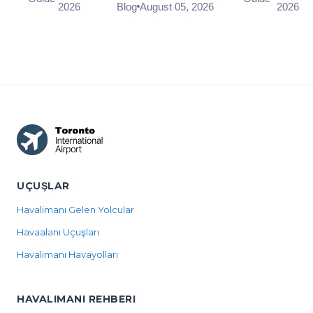
Kapı
2026
Blog
August 05, 2026
2026
drop-off area
can use before pr...
CATSA works
on the Arrivals
to a 95/15
level at a...
standard.
What the
airport's ...
UÇUŞLAR
Havalimanı Gelen Yolcular
Havaalanı Uçuşları
Havalimanı Havayolları
HAVALIMANI REHBERI