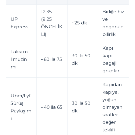
12.35
Birliğe hız
UP
(9.25
ve
~25 dk
Express
ÖNCELİK
öngörüle
Lİ)
bilirlik
Kapı
Taksi mi
30 ila 50
kapı,
limuzin
~60 ila 75
dk
bagajlı
mi
gruplar
Kapıdan
kapıya,
Uber/Lyft
yoğun
Sürüş
30 ila 50
~40 ila 65
olmayan
Paylaşım
dk
saatler
ı
değer
teklifi