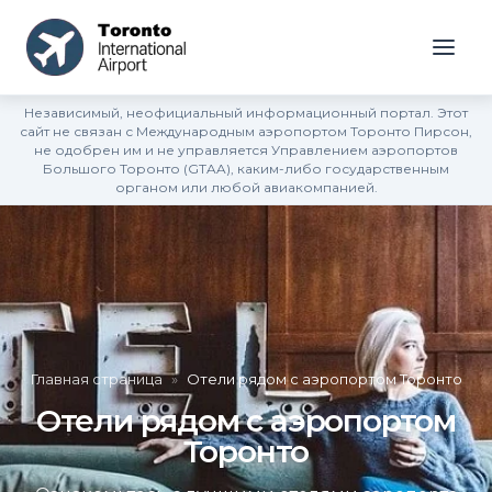
Независимый, неофициальный информационный портал. Этот
сайт не связан с Международным аэропортом Торонто Пирсон,
не одобрен им и не управляется Управлением аэропортов
Большого Торонто (GTAA), каким-либо государственным
органом или любой авиакомпанией.
Главная страница
»
Отели рядом с аэропортом Торонто
Отели рядом с аэропортом
Торонто