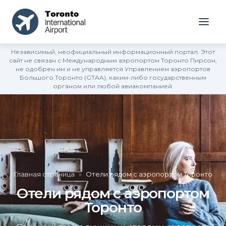
Независимый, неофициальный информационный портал. Этот
сайт не связан с Международным аэропортом Торонто Пирсон,
не одобрен им и не управляется Управлением аэропортов
Большого Торонто (GTAA), каким-либо государственным
органом или любой авиакомпанией.
Главная страница
»
Отели рядом с аэропортом Торонто
Отели рядом с аэропортом
Торонто