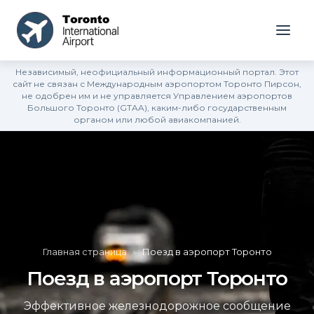
Независимый, неофициальный информационный портал. Этот
сайт не связан с Международным аэропортом Торонто Пирсон,
не одобрен им и не управляется Управлением аэропортов
Большого Торонто (GTAA), каким-либо государственным
органом или любой авиакомпанией.
Главная страница
»
Поезд в аэропорт Торонто
Поезд в аэропорт Торонто
Эффективное железнодорожное сообщение