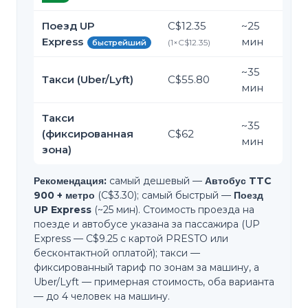
Поезд UP
C$12.35
~
25
Express
мин
(
1
×
C$12.35
)
быстрейший
~
35
Такси (Uber/Lyft)
C$55.80
мин
Такси
~
35
(фиксированная
C$62
мин
зона)
Рекомендация:
самый дешевый —
Автобус TTC
900 + метро
(C$3.30); самый быстрый —
Поезд
UP Express
(~25 мин). Стоимость проезда на
поезде и автобусе указана за пассажира (UP
Express — C$9.25 с картой PRESTO или
бесконтактной оплатой); такси —
фиксированный тариф по зонам за машину, а
Uber/Lyft — примерная стоимость, оба варианта
— до 4 человек на машину.