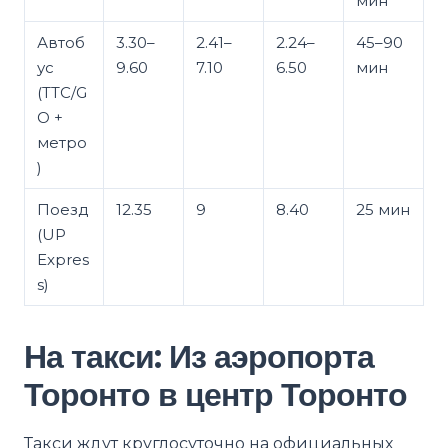
мин
Автоб
3.30–
2.41–
2.24–
45–90
ус
9.60
7.10
6.50
мин
(TTC/G
O +
метро
)
Поезд
12.35
9
8.40
25 мин
(UP
Expres
s)
На такси: Из аэропорта
Торонто в центр Торонто
Такси ждут круглосуточно на официальных