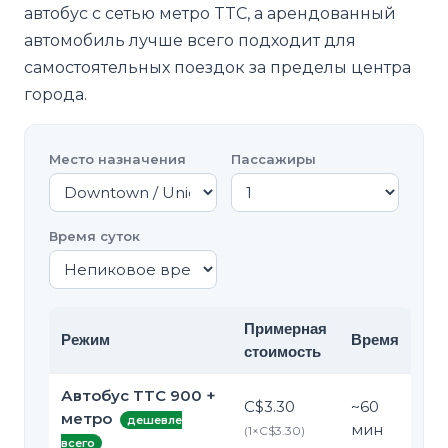
автобус с сетью метро TTC, а арендованный
автомобиль лучше всего подходит для
самостоятельных поездок за пределы центра
города.
Место назначения
Пассажиры
Время суток
Примерная
Режим
Время
стоимость
Автобус TTC 900 +
C$3.30
~
60
метро
дешевле
мин
(
1
×
C$3.30
)
всего