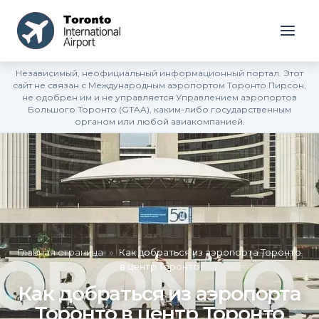
Независимый, неофициальный информационный портал. Этот
сайт не связан с Международным аэропортом Торонто Пирсон,
не одобрен им и не управляется Управлением аэропортов
Большого Торонто (GTAA), каким-либо государственным
органом или любой авиакомпанией.
Главная страница
»
Как добраться из аэропорта Торонто
в центр Торонто
Как добраться из аэропорта
Торонто в центр Торонто