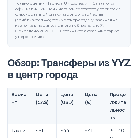
Только оценки · Тарифы UP Express и TTC являются
официальными; цены на такси соответствуют системе
фиксированной ставки аэропортовой зоны
(приблизительно; стоимость проезда, указанная на
карточке в машине, является обязательной).
Обновлено 2026-06-10. Уточняйте актуальные тарифы
у перевозчика.
Обзор: Трансферы из YYZ
в центр города
Вариа
Цена
Цена
Цена
Продо
нт
(CA$)
(USD)
(€)
лжите
льнос
ть
Такси
~61
~44
~41
30–40