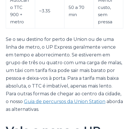
Autocarr
Menor
o TTC
50 a 70
custo,
~3.35
900 +
min
sem
metro
pressa
Se o seu destino for perto de Union ou de uma
linha de metro, o UP Express geralmente vence
em tempo e aborrecimento. Se estiverem em
grupo de três ou quatro com uma carga de malas,
um táxi com tarifa fixa pode sair mais barato por
pessoa e deixa-vos à porta. Para a tarifa mais baixa
absoluta, o TTC é imbatível, apenas mais lento.
Para outras formas de chegar ao centro da cidade,
o nosso
Guia de percursos da Union Station
aborda
as alternativas.