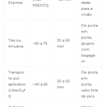
Express
dade
PRESTO)
para a
União
De porta
em
porta,
Táxi ou
30 a 50
~60 a 75
grupos
limusina
min
com
bagage
m
Transpor
De porta
te por
em
30 a 50
aplicativo
~40 a 65
porta,
min
(Uber/Lyf
valor fora
t)
do pico