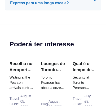
▾
Express para uma longa escala?
Poderá ter interesse
Recolha no
Lounges de
Qual é o
Aeroporto
Toronto
tempo de
Toronto
Pearson:
espera na
Waiting at the
Toronto
Security at
Pearson:
Qual pode
segurança
Pearson
Pearson has
Toronto
arrivals curb is
about a dozen
Pearson
Onde
usar de
do
not allowed,
lounges, and
usually clears
Esperar e
facto?
Aeroporto
August
July
and there is no
your terminal
in under 15
Travel
Travel
Qual Porta
Pearson de
05,
August
28,
designated
and destination
minutes, and
Guide
Blog
Guide