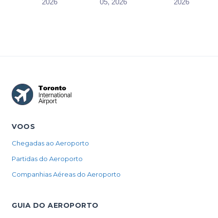
Toronto?
2026
05, 2026
2026
drop-off area
zone decide
CATSA works
on the Arrivals
which one you
to a 95/15
level at a...
can use before
standard. What
pr...
the airport's ...
VOOS
Chegadas ao Aeroporto
Partidas do Aeroporto
Companhias Aéreas do Aeroporto
GUIA DO AEROPORTO