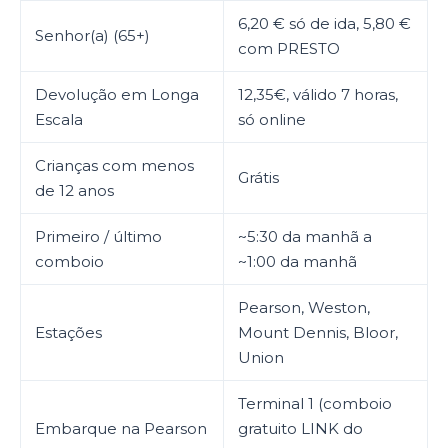
6,20 € só de ida, 5,80 €
Senhor(a) (65+)
com PRESTO
Devolução em Longa
12,35€, válido 7 horas,
Escala
só online
Crianças com menos
Grátis
de 12 anos
Primeiro / último
~5:30 da manhã a
comboio
~1:00 da manhã
Pearson, Weston,
Estações
Mount Dennis, Bloor,
Union
Terminal 1 (comboio
Embarque na Pearson
gratuito LINK do