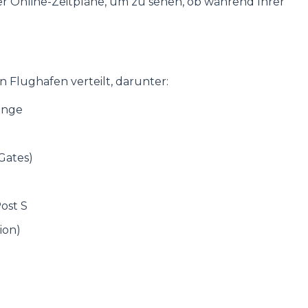
r Online-Zeitpläne, um zu sehen, ob während Ihrer
 Flughafen verteilt, darunter:
gänge
 Gates)
ost S
ion)