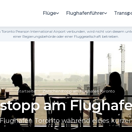
Flüge
Flughafenführer
Transp
dem Toronto Pearson International Airport verbunden, wird nicht von diesem un
einer Regierungsbehörde oder einer Fluggesellschaft betrieben.
Startseite
»
Zwischenstopp am Flughafen Toronto
stopp am Flughafe
lughafen Toronto während eines kurzen