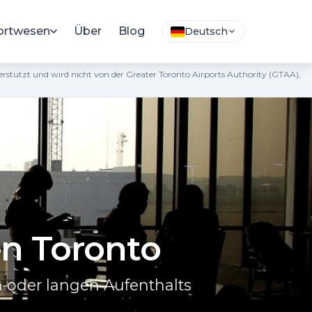
ortwesen
Über
Blog
Deutsch
terstützt und wird nicht von der Greater Toronto Airports Authority (GTAA),
n Toronto
 oder langen Aufenthalts