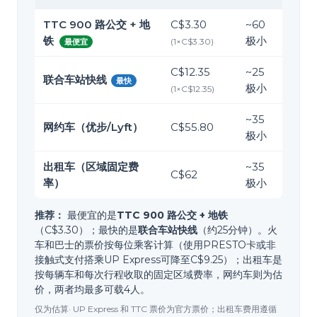
TTC 900 路公交 + 地
C$3.30
~
60
铁
极小
(
1
×
C$3.30
)
最便宜
C$12.35
~
25
联合车站快线
最快
极小
(
1
×
C$12.35
)
~
35
网约车（优步/Lyft）
C$55.80
极小
出租车（区域固定费
~
35
C$62
率）
极小
推荐：
最便宜的是
TTC 900 路公交 + 地铁
（C$3.30）；最快的是
联合车站快线
（约25分钟）。火
车和巴士的票价按每位乘客计算（使用PRESTO卡或非
接触式支付搭乘UP Express可降至C$9.25）；出租车是
按每辆车和每次行程收取的固定区域费率，网约车则为估
价，两者均最多可载4人。
仅为估算· UP Express 和 TTC 票价为官方票价；出租车费用遵循