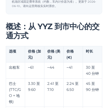
机场区域固定费率系统（约数，车内计价器为准）。更新于 2026-
06-10。请向运营商核实实时票价。
概述：从 YYZ 到市中心的交
通方式
选项
价格 (加
价格 (美
价格
时长
元)
元)
(€)
出租车
~61
~44
~41
30 至
40 分钟
巴士
3.30 至
2.41 至
2.24 至
45 至
(TTC/G
9.60
7.10
6.50
90 分钟
O + 地
铁)