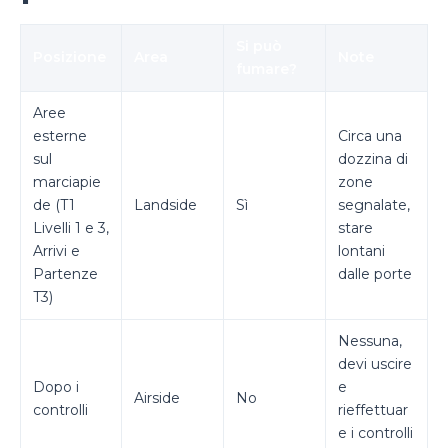
Si può
Posizione
Area
Note
fumare?
Aree
esterne
Circa una
sul
dozzina di
marciapie
zone
de (T1
Landside
Sì
segnalate,
Livelli 1 e 3,
stare
Arrivi e
lontani
Partenze
dalle porte
T3)
Nessuna,
devi uscire
Dopo i
e
Airside
No
controlli
rieffettuar
e i controlli