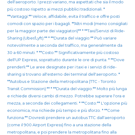
dell'aeroporto. I prezzi variano, ma aspettati che sia il modo
più costoso rispetto ai mezzi pubblici tradizionali. *
**Vantaggi:** Veloce, affidabile, evita il traffico e offre posti
comodi con spazio per i bagagli. **Altri modi (meno consigliati
per la maggior parte dei viaggiatori)** * **Taxi/Servizi di Ride-
Sharing (Uber/Lyft):** * **Durata del viaggio:** Può variare
notevolmente a seconda del traffico, ma generalmente da
30 a 60 minuti. * **Costo:** Significativamente più costoso
dell'UP Express, soprattutto durante le ore di punta. * **Dove
prenderli:** Le aree designate per i taxi e i servizi di ride-
sharing si trovano all'esterno dei terminal dell'aeroporto. *
**Autobus e Stazione della metropolitana (TTC - Toronto
Transit Commission):** * **Durata del viaggio:** Molto più lunga
e richiede diversi cambi di mezzo. Potrebbe superare l'ora e
mezza, a seconda dei collegamenti. * **Costo:** L'opzione più
economica, ma richiede più tempo e più sforzo. * **Come
funziona:** Dovresti prendere un autobus TTC dall'aeroporto
(come il 900 Airport Express) fino a una stazione della
metropolitana, e poi prendere la metropolitana fino alla