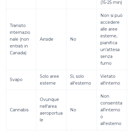
(15-25 min)
Non si può
accedere
Transito
alle aree
internazio
esterne,
nale (non
Airside
No
pianifica
entrati in
un'attesa
Canada)
senza
fumo
Solo aree
Sì, solo
Vietato
Svapo
esterne
all'esterno
all'interno
Non
Ovunque
consentita
nell'area
Cannabis
No
all'interno
aeroportua
o
le
all'esterno