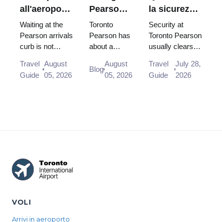
all'aeroporto
Pearson
la sicurezza
di Toronto
di
all'aeroporto
Waiting at the
Toronto
Security at
Pearson:
Toronto:
Pearson di
Pearson arrivals
Pearson has
Toronto Pearson
curb is not
about a
usually clears in
dove
quale
Toronto?
allowed, and
dozen
under 15
aspettare e
puoi
Travel
August
August
Travel
July 28,
there is no
lounges, and
minutes, and
Blog
quale porta
usare
Guide
05, 2026
05, 2026
Guide
2026
designated
your terminal
CATSA works
davvero?
drop-off area on
and
to a 95/15
the Arrivals level
destination
standard. What
at a...
zone decide
the airport's ...
which one
you can use
before pr...
VOLI
Arrivi in aeroporto