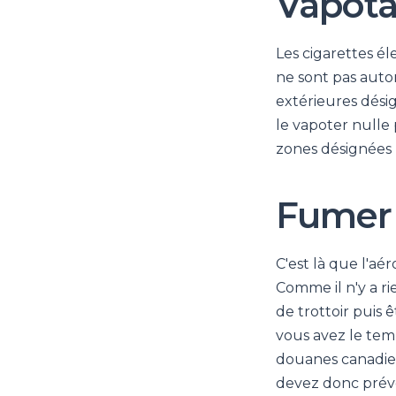
Vapota
Les cigarettes é
ne sont pas autor
extérieures désig
le vapoter nulle p
zones désignées 
Fumer l
C'est là que l'a
Comme il n'y a ri
de trottoir puis ê
vous avez le temp
douanes canadien
devez donc prévoi