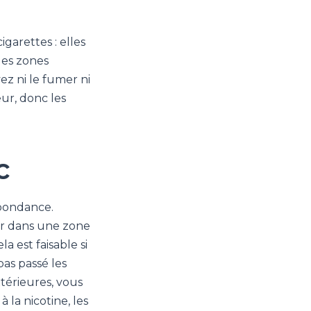
garettes : elles
les zones
ez ni le fumer ni
eur, donc les
c
spondance.
tir dans une zone
a est faisable si
pas passé les
térieures, vous
la nicotine, les