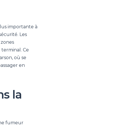
plus importante à
sécurité. Les
s zones
 terminal. Ce
arson, où se
passager en
s la
one fumeur