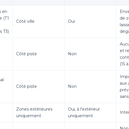
s en
Envi
r (T1
de z
Côté ville
Oui
laiss
s T3)
dég
Aucun
et r
Côté piste
Non
cont
(15 
Impo
nal
aux 
Côté piste
Non
prév
san
Zones extérieures
Oui, à l'extérieur
Inter
uniquement
uniquement
Non 