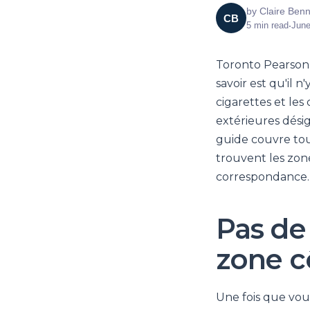
by
Claire Benn
CB
5
min read
•
June
Toronto Pearson (
savoir est qu'il 
cigarettes et les
extérieures désig
guide couvre tou
trouvent les zon
correspondance.
Pas de
zone c
Une fois que vou