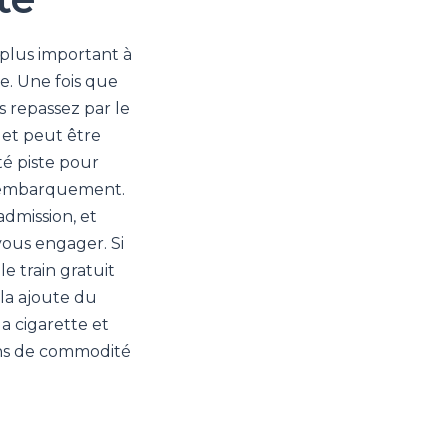
plus important à
e. Une fois que
s repassez par le
 et peut être
té piste pour
e embarquement.
dmission, et
vous engager. Si
e train gratuit
ela ajoute du
a cigarette et
ins de commodité