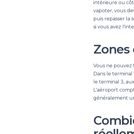
intérieure ou cô
vapoter, vous dev
puis repasser la
si vous avez l'int
Zones 
Vous ne pouvez f
Dans le terminal 
le terminal 3, au
L'aéroport compt
généralement une
Combi
réelle