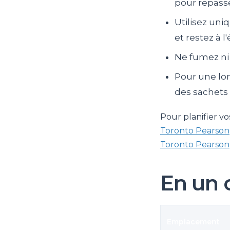
pour repasse
Utilisez uni
et restez à l
Ne fumez ni 
Pour une lo
des sachets 
Pour planifier v
Toronto Pearson
Toronto Pearson
En un 
Emplacement