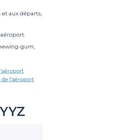
 et aux départs,
'aéroport.
 chewing-gum,
l'aéroport
 de l'aéroport
 YYZ
es