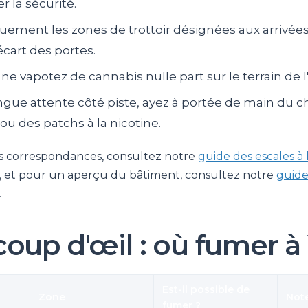
r la sécurité.
quement les zones de trottoir désignées aux arrivées
'écart des portes.
ne vapotez de cannabis nulle part sur le terrain de l
ngue attente côté piste, ayez à portée de main du
ou des patchs à la nicotine.
os correspondances, consultez notre
guide des escales à 
, et pour un aperçu du bâtiment, consultez notre
guide
.
coup d'œil : où fumer à
Est-il possible de
Zone
Not
fumer ?