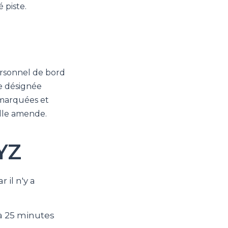
 piste.
ersonnel de bord
e désignée
 marquées et
elle amende.
YYZ
 il n'y a
 à 25 minutes