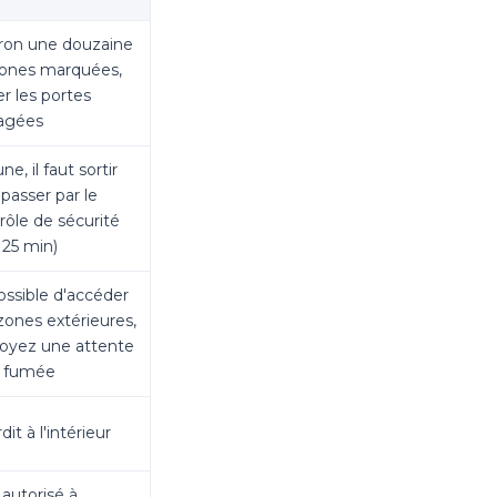
ron une douzaine
ones marquées,
er les portes
agées
e, il faut sortir
epasser par le
rôle de sécurité
à 25 min)
ssible d'accéder
zones extérieures,
oyez une attente
s fumée
dit à l'intérieur
autorisé à