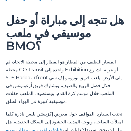
هل تتجه إلى مباراة أو حفل
موسيقي في ملعب
BMO؟
المسار النظيف من المطار هو القطار إلى محطة الاتحاد، ثم
محطة GO Transit واحدة إلى Exhibition أو عربة الشارع
509 Harbourfront إلى الأرض. يلعب فريق تورونتو إف سي
خلال فصل الربيع والصيف، ويشارك فريق أرغونوتس في
الملعب خلال موسم كرة القدم، ويستضيف الملعب حفلات
موسيقية كبيرة في الهواء الطلق.
تجنب السيارة: المواقف حول معرض إكزبيشن بليس نادرة كلما
امتلأت الساحة، وتوجه المدينة الحشود إلى السكك الحديدية. هل
ما زلت تحجز سريرًا؟ دليلك إلى
فنادق بالقرب من مطار تورنتو