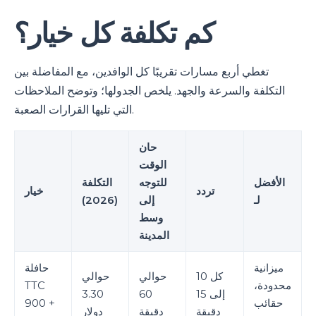
كم تكلفة كل خيار؟
تغطي أربع مسارات تقريبًا كل الوافدين، مع المفاضلة بين
التكلفة والسرعة والجهد. يلخص الجدولها؛ وتوضح الملاحظات
التي تليها القرارات الصعبة.
حان
الوقت
الأفضل
للتوجه
التكلفة
تردد
خيار
لـ
إلى
(2026)
وسط
المدينة
ميزانية
حافلة
كل 10
حوالي
حوالي
محدودة،
TTC
إلى 15
60
3.30
حقائب
900 +
دقيقة
دقيقة
دولار