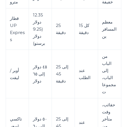
خفيفة
مترو
12.35
قطار
معظم
دولار
كل 15
25
UP
المسافر
(9.25
دقيقة
دقيقة
Expres
ين
دولار
s
برستو)
من
الباب
25 إلى
٤٥ دولار
إلى
عند
أوبر /
45
إلى ٦٥
الباب،
الطلب
ليفت
دقيقة
دولار
مجموعا
ت
حقائب،
وقت
متأخر
25 إلى
٥٠ دولار
تاكسي
عند
من
45
إلى ٦٠
(سعر