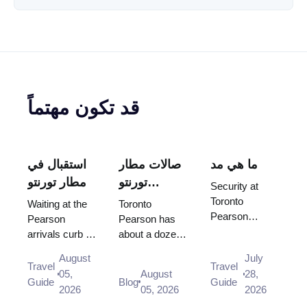
قد تكون مهتماً
ما هي مد
صالات مطار
استقبال في
تورنتو
مطار تورنتو
Security at
بيرسون: أي
بيرسون: أين
Toronto
Waiting at the
Toronto
Pearson
منها يمكنك
تنتظر ومن
Pearson
Pearson has
usually clears
arrivals curb is
about a dozen
استخدامه
أي باب
in under 15
not allowed,
lounges, and
بالفعل؟
August
July
minutes, and
and there is no
your terminal
Travel
Travel
05,
August
28,
CATSA works
designated
and destination
Guide
Blog
Guide
2026
05, 2026
2026
to a 95/15
drop-off area
zone decide
standard. What