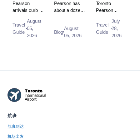
等候以及从
能用哪一
Pearson
Pearson has
Toronto
arrivals curb is
about a dozen
Pearson
哪个门离开
个？
not allowed,
lounges, and
usually clears
August
July
and there is no
your terminal
in under 15
Travel
Travel
05,
August
28,
designated
and destination
minutes, and
Guide
Blog
Guide
2026
05, 2026
2026
drop-off area
zone decide
CATSA works
on the Arrivals
which one you
to a 95/15
level at a...
can use before
standard. What
pr...
the airport's ...
航班
航班到达
机场出发