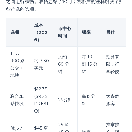
之间进行权衡。表格总结了它们；表格后的注释解决了那
些难选的选项。
成本
市中心
选项
（202
频率
最佳
时间
6）
TTC
大约
每 10
预算有
900 路
约 3.30
60 分
到 15 分
限，行
公交 +
美元
钟
钟
李轻便
地铁
$12.35
联合车
($9.25
每15分
大多数
25分钟
站快线
PREST
钟
旅客
O)
25 至
挨家挨
优步 /
$45 至
45 分
按需
户，团