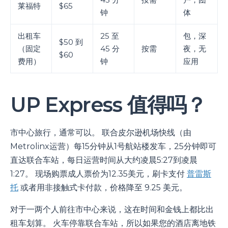
莱福特
$65
钟
体
出租车
25 至
包，深
$50 到
（固定
45 分
按需
夜，无
$60
费用）
钟
应用
UP Express 值得吗？
市中心旅行，通常可以。 联合皮尔逊机场快线（由
Metrolinx运营）每15分钟从1号航站楼发车，25分钟即可
直达联合车站，每日运营时间从大约凌晨5:27到凌晨
1:27。 现场购票成人票价为12.35美元，刷卡支付
普雷斯
托
或者用非接触式卡付款，价格降至 9.25 美元。
对于一两个人前往市中心来说，这在时间和金钱上都比出
租车划算。 火车停靠联合车站，所以如果您的酒店离地铁