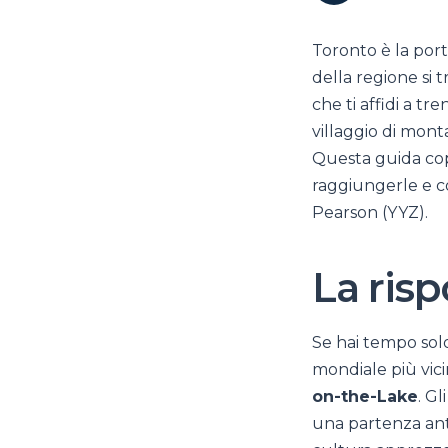
Toronto è la port
della regione si 
che ti affidi a t
villaggio di mont
Questa guida cop
raggiungerle e co
Pearson (YYZ).
La ris
Se hai tempo solo
mondiale più vici
on-the-Lake
. G
una partenza anti