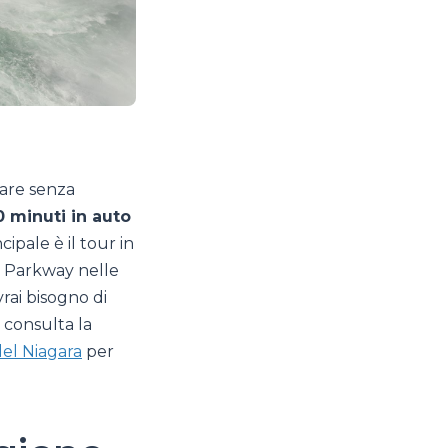
fare senza
0 minuti in auto
ipale è il tour in
ra Parkway nelle
rai bisogno di
 consulta la
el Niagara
per