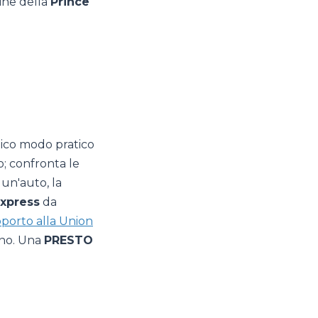
tine della
Prince
unico modo pratico
o; confronta le
 un'auto, la
xpress
da
oporto alla Union
ano. Una
PRESTO