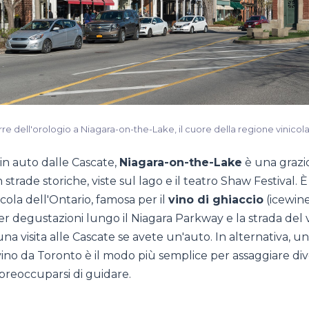
re dell'orologio a Niagara-on-the-Lake, il cuore della regione vinicola
in auto dalle Cascate,
Niagara-on-the-Lake
è una grazio
strade storiche, viste sul lago e il teatro Shaw Festival. 
icola dell'Ontario, famosa per il
vino di ghiaccio
(icewine
r degustazioni lungo il Niagara Parkway e la strada del v
a visita alle Cascate se avete un'auto. In alternativa, u
ino da Toronto è il modo più semplice per assaggiare div
preoccuparsi di guidare.