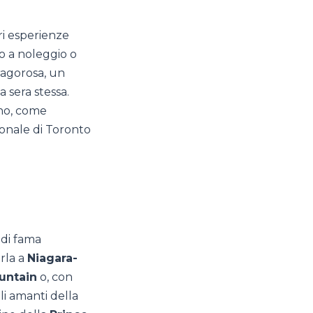
ri esperienze
to a noleggio o
fragorosa, un
a sera stessa.
ano, come
ionale di Toronto
a di fama
arla a
Niagara-
untain
o, con
li amanti della