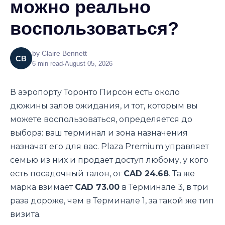
можно реально
воспользоваться?
by
Claire Bennett
CB
6
min read
•
August 05, 2026
В аэропорту Торонто Пирсон есть около
дюжины залов ожидания, и тот, которым вы
можете воспользоваться, определяется до
выбора: ваш терминал и зона назначения
назначат его для вас. Plaza Premium управляет
семью из них и продает доступ любому, у кого
есть посадочный талон, от
CAD 24.68
. Та же
марка взимает
CAD 73.00
в Терминале 3, в три
раза дороже, чем в Терминале 1, за такой же тип
визита.