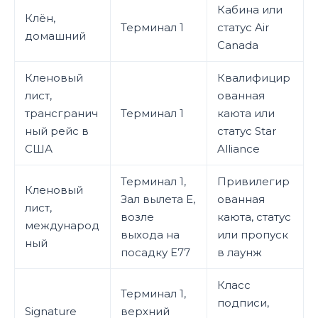
Кабина или
Клён,
Терминал 1
статус Air
домашний
Canada
Кленовый
Квалифицир
лист,
ованная
трансгранич
Терминал 1
каюта или
ный рейс в
статус Star
США
Alliance
Терминал 1,
Привилегир
Кленовый
Зал вылета E,
ованная
лист,
возле
каюта, статус
международ
выхода на
или пропуск
ный
посадку E77
в лаунж
Класс
Терминал 1,
подписи,
Signature
верхний