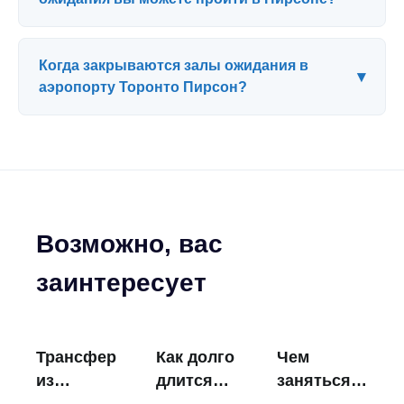
Когда закрываются залы ожидания в
▾
аэропорту Торонто Пирсон?
Возможно, вас
заинтересует
Трансфер
Как долго
Чем
из
длится
заняться
аэропорта
досмотр в
вблизи