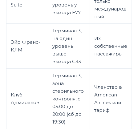
только
Suite
уровень у
международ
выхода E77
ный
Терминал 3,
на один
Их
Эйр Франс-
уровень
собственные
КЛМ
выше
пассажиры
выхода C33
Терминал 3,
зона
Членство в
стерильного
Клуб
American
контроля, с
Адмиралов
Airlines или
05:00 до
тариф
20:00 (сб до
19:30)