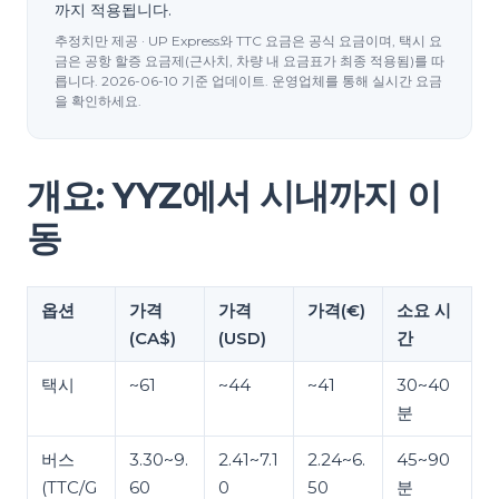
까지 적용됩니다.
추정치만 제공 · UP Express와 TTC 요금은 공식 요금이며, 택시 요
금은 공항 할증 요금제(근사치, 차량 내 요금표가 최종 적용됨)를 따
릅니다. 2026-06-10 기준 업데이트. 운영업체를 통해 실시간 요금
을 확인하세요.
개요: YYZ에서 시내까지 이
동
옵션
가격
가격
가격(€)
소요 시
(CA$)
(USD)
간
택시
~61
~44
~41
30~40
분
버스
3.30~9.
2.41~7.1
2.24~6.
45~90
(TTC/G
60
0
50
분