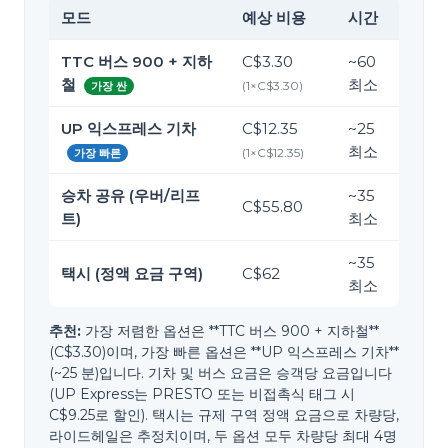
모드
예상 비용
시간
TTC 버스 900 + 지하
C$3.30
~
60
철
최소
(
1
×
C$3.30
)
가장 싼
UP 익스프레스 기차
C$12.35
~
25
최소
(
1
×
C$12.35
)
가장 빠른
승차 공유 (우버/리프
~
35
C$55.80
트)
최소
~
35
택시 (정액 요금 구역)
C$62
최소
추천:
가장 저렴한 옵션은 **TTC 버스 900 + 지하철**
(C$3.30)이며, 가장 빠른 옵션은 **UP 익스프레스 기차**
(~25 분)입니다. 기차 및 버스 요금은 승객당 요금입니다
(UP Express는 PRESTO 또는 비접촉식 태그 시
C$9.25로 할인). 택시는 규제 구역 정액 요금으로 차량당,
라이드헤일은 추정치이며, 두 옵션 모두 차량당 최대 4명