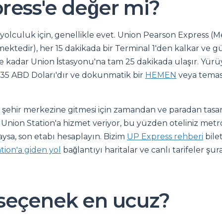
ress'e değer mi?
yolculuk için, genellikle evet. Union Pearson Express (M
lmektedir), her 15 dakikada bir Terminal 1'den kalkar ve 
ye kadar Union İstasyonu'na tam 25 dakikada ulaşır. Yür
2,35 ABD Doları'dır ve dokunmatik bir
HEMEN
veya temass
nin şehir merkezine gitmesi için zamandan ve paradan tasarr
 Union Station'a hizmet veriyor, bu yüzden oteliniz met
ysa, son etabı hesaplayın. Bizim
UP Express rehberi
bilet
tion'a giden yol
bağlantıyı haritalar ve canlı tarifeler şur
seçenek en ucuz?