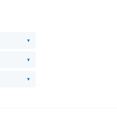
▾
▾
▾