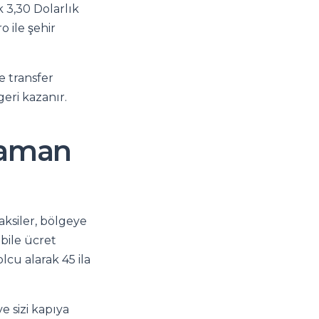
 3,30 Dolarlık
o ile şehir
e transfer
eri kazanır.
zaman
aksiler, bölgeye
 bile ücret
lcu alarak 45 ila
e sizi kapıya