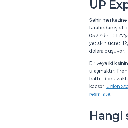
UP Exp
Şehir merkezine 
tarafından işleti
05:27'den 01:27'
yetişkin ücreti 1
dolara düşüyor.
Bir veya iki kişi
ulaşmaktır: Tren
hattından uzakta
kapsar,
Union Sta
resmi site
.
Hangi 