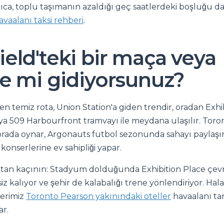
rıca, toplu taşımanın azaldığı geç saatlerdeki boşluğu d
avaalanı taksi rehberi
.
eld'teki bir maça veya
e mi gidiyorsunuz?
 temiz rota, Union Station'a giden trendir, oradan Exhib
ya 509 Harbourfront tramvayı ile meydana ulaşılır. Toron
rada oynar, Argonauts futbol sezonunda sahayı paylaşı
onserlerine ev sahipliği yapar.
tan kaçının: Stadyum dolduğunda Exhibition Place çevr
iz kalıyor ve şehir de kalabalığı trene yönlendiriyor. Hala
erimiz
Toronto Pearson yakınındaki oteller
havaalanı tar
ar.