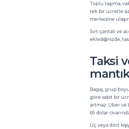
Toplu taşıma, vak
tek bir ücretle si
merkezine ulaşırs
Sırt çantalı ve a
eklediğinizde, ta
Taksi 
mantıkl
Bagaj, grup boyut
göre sabit bir ücr
artmaz. Uber ve L
65 dolar civarınd
Üç veya dört kişi