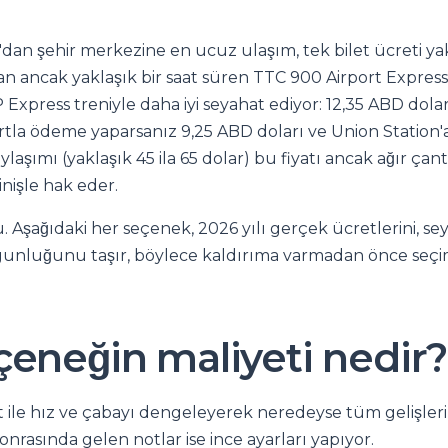
dan şehir merkezine en ucuz ulaşım, tek bilet ücreti yak
an ancak yaklaşık bir saat süren TTC 900 Airport Expres
 Express treniyle daha iyi seyahat ediyor: 12,35 ABD do
rtla ödeme yaparsanız 9,25 ABD doları ve Union Station'a
laşımı (yaklaşık 45 ila 65 dolar) bu fiyatı ancak ağır çant
inişle hak eder.
. Aşağıdaki her seçenek, 2026 yılı gerçek ücretlerini, sey
unluğunu taşır, böylece kaldırıma varmadan önce seçim
çeneğin maliyeti nedir?
t ile hız ve çabayı dengeleyerek neredeyse tüm gelişleri
sonrasında gelen notlar ise ince ayarları yapıyor.