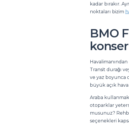
kadar bırakır. Ay
noktaları bizim
h
BMO Fi
konser
Havalimanından en
Transit durağı ve
ve yaz boyunca o
büyük açık hava k
Araba kullanmak
otoparklar yeters
musunuz? Rehb
seçenekleri kaps