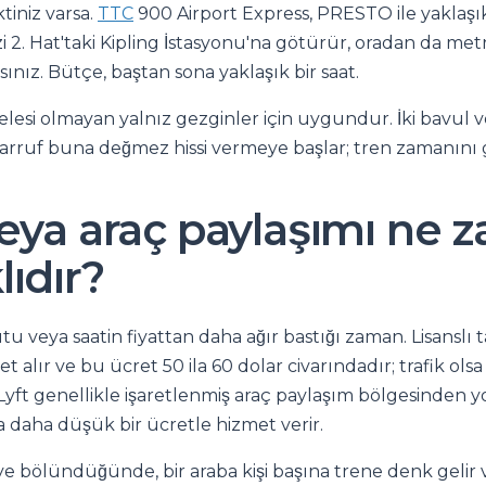
tiniz varsa.
TTC
900 Airport Express, PRESTO ile yaklaşık
zi 2. Hat'taki Kipling İstasyonu'na götürür, oradan da metr
ınız. Bütçe, baştan sona yaklaşık bir saat.
celesi olmayan yalnız gezginler için uygundur. İki bavul v
sarruf buna değmez hissi vermeye başlar; tren zamanını g
veya araç paylaşımı ne 
ıdır?
u veya saatin fiyattan daha ağır bastığı zaman. Lisanslı t
et alır ve bu ücret 50 ila 60 dolar civarındadır; trafik olsa
yft genellikle işaretlenmiş araç paylaşım bölgesinden yo
a daha düşük bir ücretle hizmet verir.
ye bölündüğünde, bir araba kişi başına trene denk gelir v