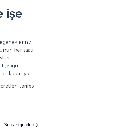
e işe
seçenekleriniz
 günün her saati
leri
eti, yoğun
dan kaldırıyor.
retleri, tarifesi
Sonraki gönderi