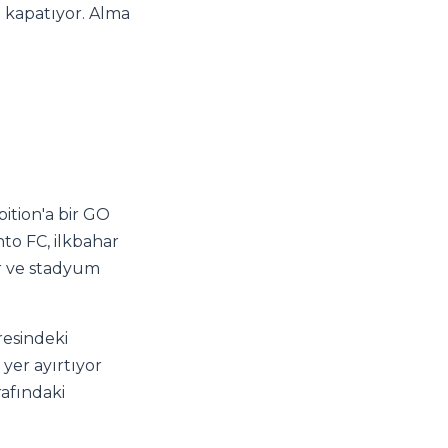
a kapatıyor. Alma
ition'a bir GO
to FC, ilkbahar
r ve stadyum
esindeki
 yer ayırtıyor
afındaki