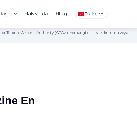
laşım
Hakkında
Blog
Türkçe
eater Toronto Airports Authority (GTAA), herhangi bir devlet kurumu veya
zine En