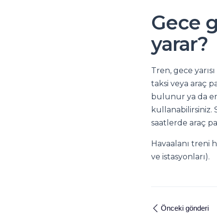
Gece ge
yarar?
Tren, gece yarısı
taksi veya araç pa
bulunur ya da en 
kullanabilirsiniz
saatlerde araç pa
Havaalanı treni h
ve istasyonları).
Önceki gönderi