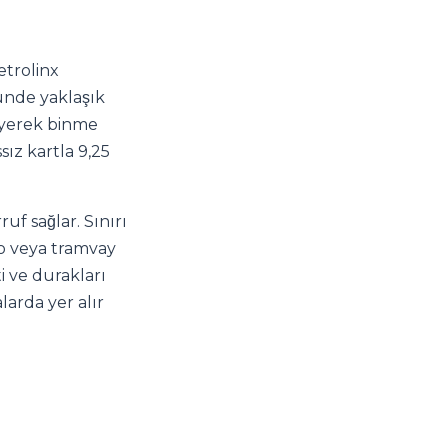
etrolinx
günde yaklaşık
üyerek binme
ız kartla 9,25
uf sağlar. Sınırı
ro veya tramvay
i ve durakları
alarda yer alır