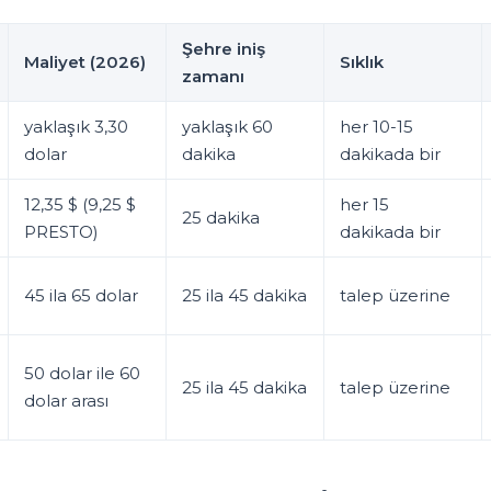
Şehre iniş
Maliyet (2026)
Sıklık
zamanı
yaklaşık 3,30
yaklaşık 60
her 10-15
dolar
dakika
dakikada bir
12,35 $ (9,25 $
her 15
25 dakika
PRESTO)
dakikada bir
45 ila 65 dolar
25 ila 45 dakika
talep üzerine
50 dolar ile 60
25 ila 45 dakika
talep üzerine
dolar arası