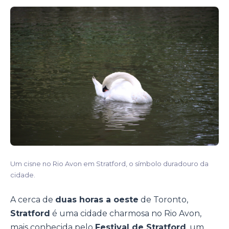
Um cisne no Rio Avon em Stratford, o símbolo duradouro da
cidade.
A cerca de
duas horas a oeste
de Toronto,
Stratford
é uma cidade charmosa no Rio Avon,
mais conhecida pelo
Festival de Stratford
, um