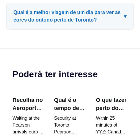
Qual é a melhor viagem de um dia para ver as
▾
cores do outono perto de Toronto?
Poderá ter interesse
Recolha no
Qual é o
O que fazer
Aeroporto
tempo de
perto do
Toronto
espera na
Aeroporto
Waiting at the
Security at
Within 25
Pearson:
segurança
Toronto
Pearson
Toronto
minutes of
arrivals curb is
Pearson
YYZ: Canada's
Onde
do
Pearson
not allowed,
usually clears
largest casino,